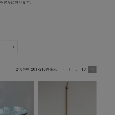
を豊かに彩ります。
1
…
10
11
210
件中
201
-
210
件表示