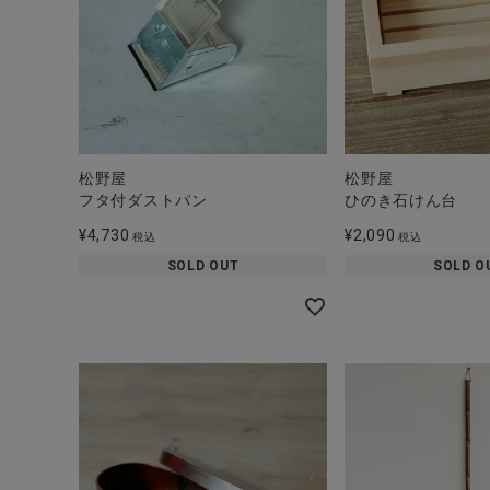
ブランド
全ての商品
CONTENTS
特集
松野屋
松野屋
ご利用ガイド
フタ付ダストパン
ひのき石けん台
¥
4,730
¥
2,090
税込
税込
お問い合わせ
SOLD OUT
SOLD O
ショップリスト