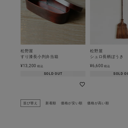
松野屋
松野屋
すり漆長小判弁当箱
シュロ長柄ぼうき
¥
13,200
¥
6,600
税込
税込
SOLD OUT
SOLD O
並び替え
新着順
価格が安い順
価格が高い順