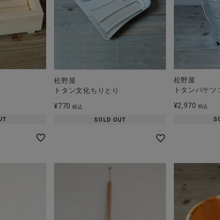
松野屋
松野屋
トタンバケツ
トタン文化ちりとり
¥
2,970
¥
770
税込
税込
UT
S
SOLD OUT