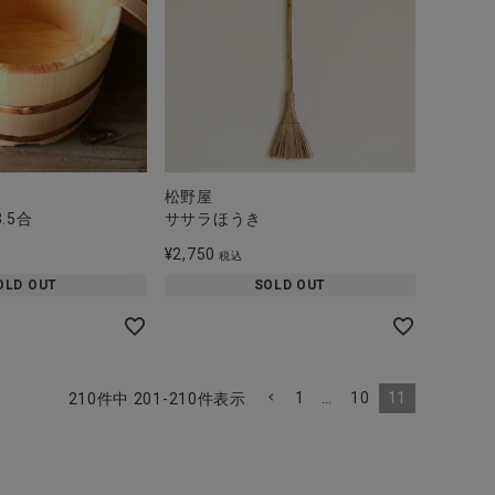
松野屋
.5合
ササラほうき
¥
2,750
税込
OLD OUT
SOLD OUT
1
…
10
11
210
件中
201
-
210
件表示