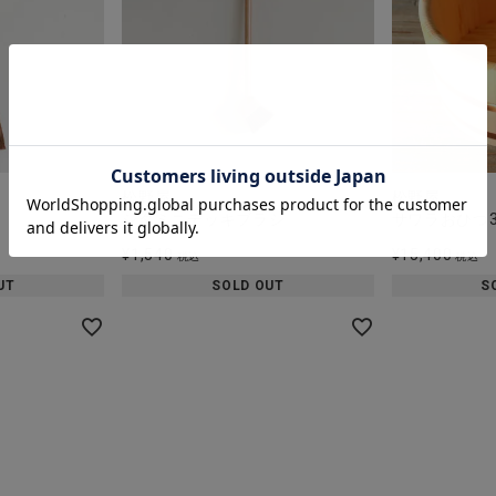
松野屋
松野屋
シダミニデッキブラシ
サワラおひつ3
¥
1,540
¥
15,400
税込
税込
UT
SOLD OUT
S