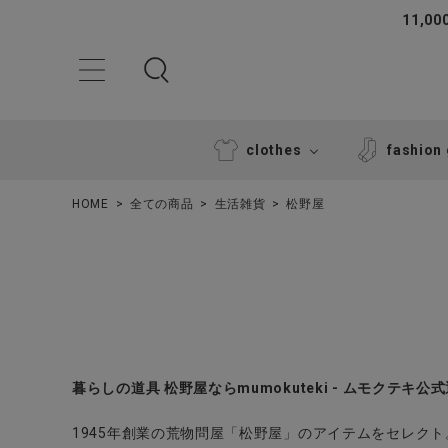
11,
clothes
fashion
HOME
全ての商品
生活雑貨
松野屋
ACCOUNT MENU
暮らしの道具 松野屋ならmumokuteki - ムモクテキ公
ようこそ ゲスト 様
1945年創業の荒物問屋「松野屋」のアイテムをセレクト
ログイン
新規会員登録