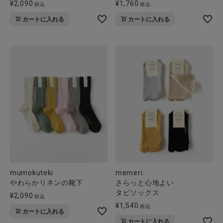
¥
2,090
¥
1,760
税込
税込
全ての商品
カートに入れる
カートに入れる
CONTENTS
特集
ご利用ガイド
お問い合わせ
ショップリスト
mumokuteki
memeri
やわらかリネンの靴下
さらっと心地よい
タビソックス
¥
2,090
税込
¥
1,540
税込
カートに入れる
カートに入れる