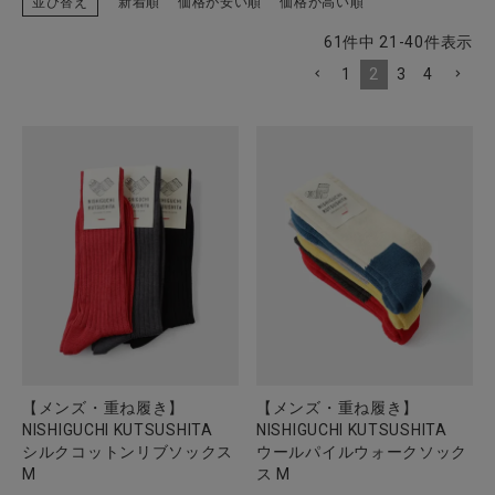
並び替え
新着順
価格が安い順
価格が高い順
61
件中
21
-
40
件表示
1
2
3
4
CATEGORY
ナチュラル服
ファッション雑貨
生活雑貨
食品
ギフト
【メンズ・重ね履き】
【メンズ・重ね履き】
NISHIGUCHI KUTSUSHITA
NISHIGUCHI KUTSUSHITA
シルクコットンリブソックス
ウールパイルウォークソック
ブランド
M
ス M