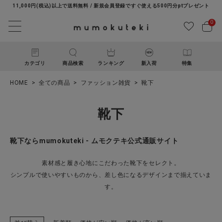
11,000円(税込)以上で送料無料 / 新規会員登録ですぐ使える500円分ptプレゼント
0
カテゴリ
商品検索
ランキング
新入荷
特集
HOME
全ての商品
ファッション雑貨
靴下
靴下
靴下ならmumokuteki - ムモクテキ公式通販サイト
ACCOUNT MENU
素材感と履き心地にこだわった靴下をセレクト。
ようこそ ゲスト 様
シンプルで使いやすいものから、差し色になるデザインまで揃えていま
す。
ログイン
新規会員登録