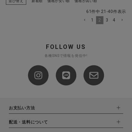
並び替え
新着順
価格が安い順
価格が高い順
61
件中
21
-
40
件表示
1
2
3
4
FOLLOW US
各種SNSで情報を発信中!
お支払い方法
下記お支払い方法よりお選びいただけます。
配送・送料について
・クレジットカード（VISA,mastercard,JCB,AMERICAN