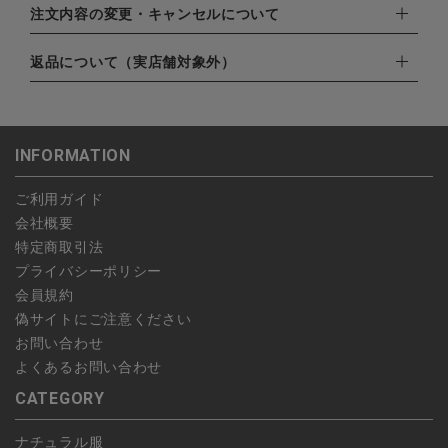
EXPRESS,Diners Club）
配達業者：日本郵便
注文内容の変更・キャンセルについて
・amazonペイメント
ゆうパック：800円
・楽天ペイ
ご注文日当日から翌日のAM9:00までにご連絡頂いた場合はキャ
返品について（実店舗対象外）
北海道：1,400円
・PayPay
ンセルは可能です。
沖縄：1,400円
・NP後払い
ご注文商品の一部キャンセルは出来ませんので、ご注文を全てキ
返品期限：商品到着後7営業日以内（土日祝を除く）に連絡・ご
ゆうパケット全国一律：360円
ャンセルしていただいた後、ご希望の商品のみ再度ご注文お願い
返送いただいた場合のみ対応させていただきます。
INFORMATION
します。
こちら
よりご依頼ください。
予約商品など一部キャンセルが出来ない場合がございます。あら
ご利用ガイド
かじめご了承ください。
会社概要
特定商取引法
プライバシーポリシー
会員規約
偽サイトにご注意ください
お問い合わせ
よくあるお問い合わせ
CATEGORY
ナチュラル服