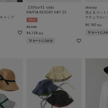
【30%off】odds
shesay
RAFFIA RESORT HAT 25
洗えるコット
キャップ
ナチュラルハ
SALE
¥
4,180
税込
¥
5,940
カートに入
¥
4,158
税込
カートに入れる