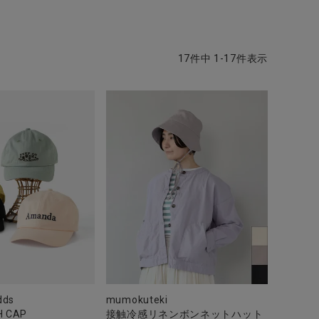
17
件中
1
-
17
件表示
dds
mumokuteki
H CAP
接触冷感リネンボンネットハット