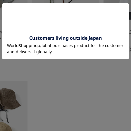
odds
mumokuteki
ち運びに便利
リバーシブルUVハット
接触冷感つば
ハット
¥
6,380
¥
3,190
税込
税込
S
カートに入れる