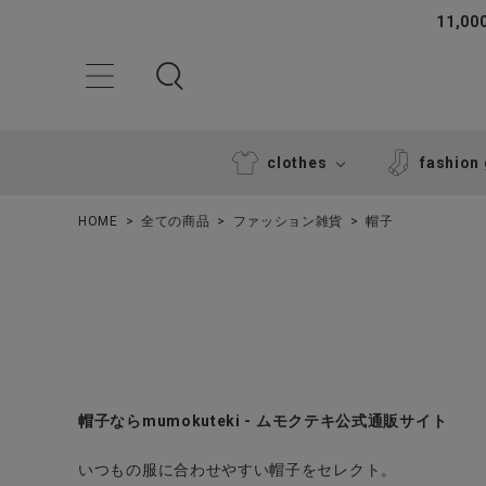
11,
clothes
fashion
HOME
全ての商品
ファッション雑貨
帽子
ACCOUNT MENU
帽子ならmumokuteki - ムモクテキ公式通販サイト
ようこそ ゲスト 様
いつもの服に合わせやすい帽子をセレクト。
ログイン
新規会員登録