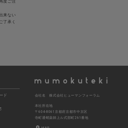
再度ご注
出来ない
ご了承く
ード
会社名 株式会社ヒューマンフォーラム
本社所在地
〒604-8061京都府京都市中京区
寺町通蛸薬師上ル式部町261番地