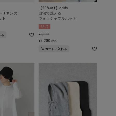
【20%off】odds
ンリネンの
自宅で洗える
ット
ウォッシャブルハット
SALE
¥
6,600
れる
¥
5,280
税込
カートに入れる