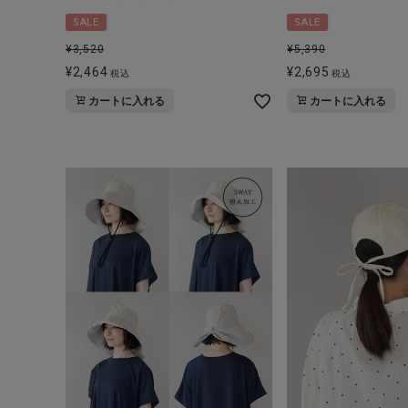
ブランド
SALE
SALE
¥
3,520
¥
5,390
全ての商品
¥
2,464
¥
2,695
税込
税込
CONTENTS
カートに入れる
カートに入れる
特集
ご利用ガイド
お問い合わせ
ショップリスト