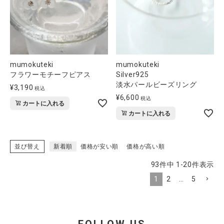
mumokuteki
mumokuteki
フラワーモチーフピアス
Silver925
淡水パールビーズリング
¥
3,190
税込
¥
6,600
税込
カートに入れる
カートに入れる
並び替え
新着順
価格が安い順
価格が高い順
93
件中
1
-
20
件表示
1
2
…
5