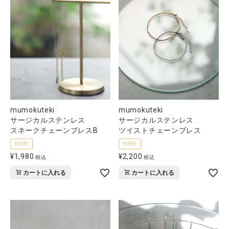
mumokuteki
mumokuteki
サージカルステンレス
サージカルステンレス
スネークチェーンブレスB
ツイストチェーンブレス
NEW
NEW
¥
1,980
¥
2,200
税込
税込
カートに入れる
カートに入れる