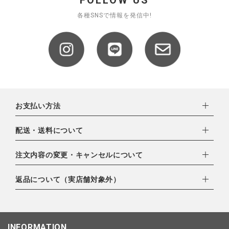
FOLLOW US
各種SNSで情報を発信中!
お支払い方法
下記お支払い方法よりお選びいただけます。
配送・送料について
・クレジットカード（VISA,mastercard,JCB,AMERICAN
EXPRESS,Diners Club）
配達業者：日本郵便
注文内容の変更・キャンセルについて
・amazonペイメント
ゆうパック：800円
・楽天ペイ
ご注文日当日から翌日のAM9:00までにご連絡頂いた場合はキャ
返品について（実店舗対象外）
北海道：1,400円
・PayPay
ンセルは可能です。
沖縄：1,400円
・NP後払い
ご注文商品の一部キャンセルは出来ませんので、ご注文を全てキ
返品期限：商品到着後7営業日以内（土日祝を除く）に連絡・ご
ゆうパケット全国一律：360円
ャンセルしていただいた後、ご希望の商品のみ再度ご注文お願い
返送いただいた場合のみ対応させていただきます。
INFORMATION
します。
こちら
よりご依頼ください。