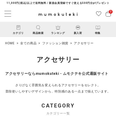
11,000円(税込)以上で送料無料 / 新規会員登録ですぐ使える500円分ptプレゼント
0
カテゴリ
商品検索
ランキング
新入荷
特集
HOME
全ての商品
ファッション雑貨
アクセサリー
アクセサリー
アクセサリーならmumokuteki - ムモクテキ公式通販サイト
ACCOUNT MENU
さりげなく雰囲気を変えられるアクセサリーをセレクト。
ようこそ ゲスト 様
普段使いしやすいデザインから、特別感のある一点まで揃えています。
CATEGORY
ログイン
新規会員登録
カテゴリー一覧