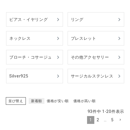
ピアス・イヤリング
リング
CATEGORY
ネックレス
ブレスレット
ナチュラル服
ファッション雑貨
ブローチ・コサージュ
その他アクセサリー
生活雑貨
Silver925
サージカルステンレス
食品
並び替え
新着順
価格が安い順
価格が高い順
ギフト
93
件中
1
-
20
件表示
ブランド
1
2
…
5