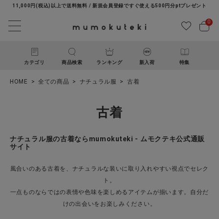
11,000円(税込)以上で送料無料 / 新規会員登録ですぐ使える500円分ptプレゼント
0
カテゴリ
商品検索
ランキング
新入荷
特集
HOME
全ての商品
ナチュラル服
古着
古着
ナチュラル服の古着ならmumokuteki - ムモクテキ公式通販
サイト
ACCOUNT MENU
風合いのある古着を、ナチュラルな装いに取り入れやすい視点でセレク
ようこそ ゲスト 様
ト。
一点ものならではの表情や色味を楽しめるアイテムが揃います。自分だ
ログイン
新規会員登録
けの出会いをお楽しみください。