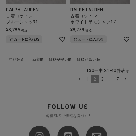
RALPH LAUREN
RALPH LAUREN
古着コットン
古着コットン
ブルーシャツ91
ホワイト半袖シャツ17
¥
8,789
¥
8,789
税込
税込
カートに入れる
カートに入れる
並び替え
新着順
価格が安い順
価格が高い順
130
件中
21
-
40
件表示
1
2
3
…
7
FOLLOW US
各種SNSで情報を発信中!