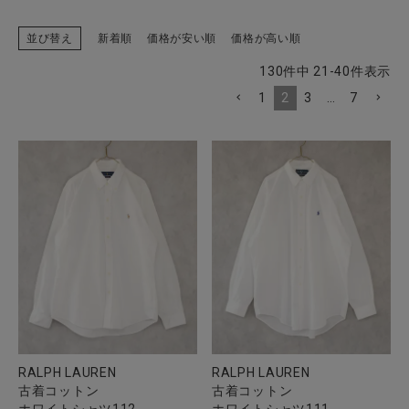
並び替え
新着順
価格が安い順
価格が高い順
130
件中
21
-
40
件表示
CATEGORY
1
2
3
…
7
ナチュラル服
ファッション雑貨
生活雑貨
食品
ギフト
RALPH LAUREN
RALPH LAUREN
ブランド
古着コットン
古着コットン