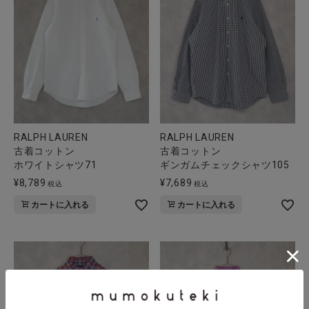
RALPH LAUREN
RALPH LAUREN
古着コットン
古着コットン
ホワイトシャツ71
ギンガムチェックシャツ105
¥
8,789
¥
7,689
税込
税込
カートに入れる
カートに入れる