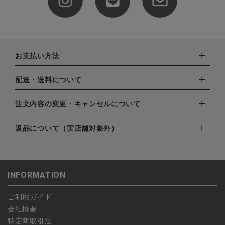
お支払い方法
下記お支払い方法よりお選びいただけます。
配送・送料について
・クレジットカード（VISA,mastercard,JCB,AMERICAN
EXPRESS,Diners Club）
配達業者：日本郵便
注文内容の変更・キャンセルについて
・amazonペイメント
ゆうパック：800円
・楽天ペイ
ご注文日当日から翌日のAM9:00までにご連絡頂いた場合はキャ
返品について（実店舗対象外）
北海道：1,400円
・PayPay
ンセルは可能です。
沖縄：1,400円
・NP後払い
ご注文商品の一部キャンセルは出来ませんので、ご注文を全てキ
返品期限：商品到着後7営業日以内（土日祝を除く）に連絡・ご
ゆうパケット全国一律：360円
ャンセルしていただいた後、ご希望の商品のみ再度ご注文お願い
返送いただいた場合のみ対応させていただきます。
INFORMATION
します。
こちら
よりご依頼ください。
予約商品など一部キャンセルが出来ない場合がございます。あら
ご利用ガイド
かじめご了承ください。
会社概要
特定商取引法