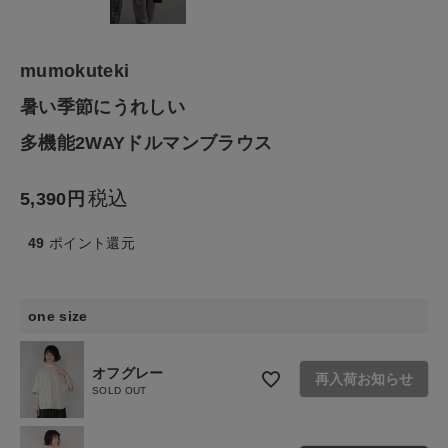
ファッション雑貨
mumokuteki
生活雑貨
暑い季節にうれしい
多機能2WAYドルマンブラウス
食品
税込
ギフト
5,390
49
ポイント還元
ブランド
全ての商品
one size
CONTENTS
オフグレー
再入荷お知らせ
特集
SOLD OUT
ご利用ガイド