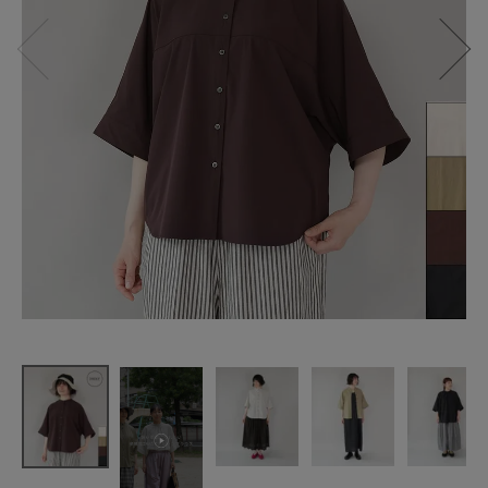
mumokuteki
暑い季節に
うれしい
多機能2WAY
ドルマンブ
ラウス
¥
5,390
(税込)
CATEGORY
ナチュラル服