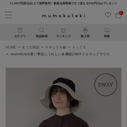
11,000円(税込)以上で送料無料 / 新規会員登録ですぐ使える500円分ptプレゼント
0
カテゴリ
商品検索
ランキング
新入荷
特集
HOME
全ての商品
ナチュラル服
トップス
mumokuteki暑い季節にうれしい多機能2WAYドルマンブラウス
ACCOUNT MENU
ようこそ ゲスト 様
ログイン
新規会員登録