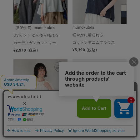
mumokuteki
【50%off】mumokuteki
軽やかに着られる
UVカット ゆらゆら揺れる
コットンデニムブラウス
カーディガンカットソー
¥
5,390
(税込)
¥
2,970
(税込)
【50％off】mumokuteki
memeri
ひんやりやわらかな
さらっと心地よい