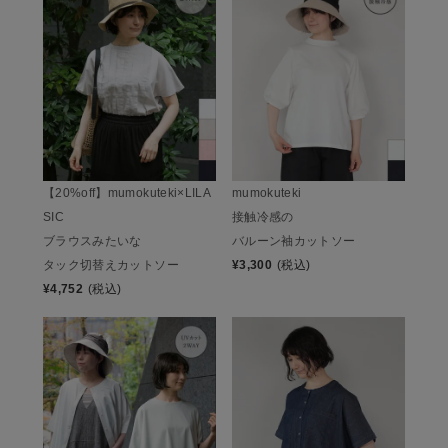
【20%off】mumokuteki×LILA
mumokuteki
SIC
接触冷感の
ブラウスみたいな
バルーン袖カットソー
タック切替えカットソー
¥
3,300
(税込)
¥
4,752
(税込)