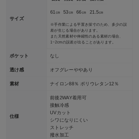
61㎝
53㎝
66㎝
21.5㎝
サイズ
※手作業による平置き採寸のため、多少の誤
差が生じる場合があります。
また天然素材や伸縮性のある素材の場合、
1~2cmの誤差が出ることがあります。
ポケット
なし
透け感
オフグレーややあり
素材
ナイロン88％ ポリウレタン12％
前後2WAY着用可
接触冷感
UVカット
仕様
シワになりにくい
ストレッチ
撥水加工