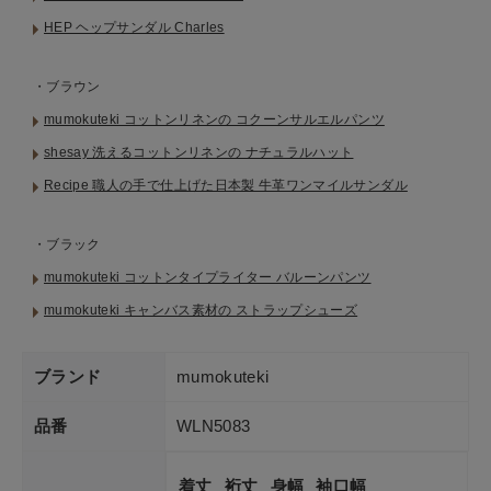
HEP ヘップサンダル Charles
・ブラウン
mumokuteki コットンリネンの コクーンサルエルパンツ
shesay 洗えるコットンリネンの ナチュラルハット
Recipe 職人の手で仕上げた日本製 牛革ワンマイルサンダル
・ブラック
mumokuteki コットンタイプライター バルーンパンツ
mumokuteki キャンバス素材の ストラップシューズ
ブランド
mumokuteki
品番
WLN5083
着丈
裄丈
身幅
袖口幅