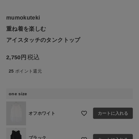
ファッション雑貨
mumokuteki
生活雑貨
重ね着を楽しむ
アイスタッチのタンクトップ
食品
税込
2,750
ギフト
25
ポイント還元
ブランド
one size
全ての商品
CONTENTS
オフホワイト
カートに入れる
特集
ご利用ガイド
ブラック