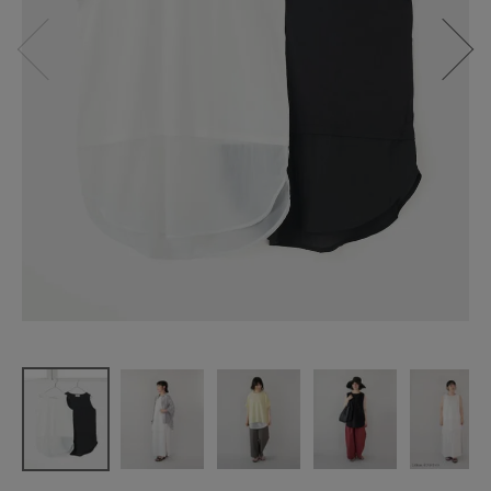
mumokuteki
重ね着を楽
しむ
アイスタッ
チのタンク
トップ
¥
2,750
(税込)
CATEGORY
ナチュラル服