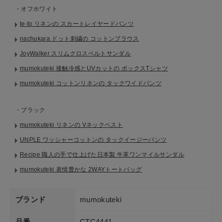
・オフホワイト
te-to リネンの スカートレイヤードパンツ
nachukara ドット刺繍の コットンブラウス
JoyWalker スリムクロスベルトサンダル
mumokuteki 接触冷感とUVカットの ボックスTシャツ
mumokuteki コットンリネンの タックワイドパンツ
・ブラック
mumokuteki リネンの Vネックベスト
UNPLE ワッシャーコットンの タックイージーパンツ
Recipe 職人の手で仕上げた日本製 牛革ワンマイルサンダル
mumokuteki 表情豊かな 2WAYトートバッグ
ブランド
mumokuteki
品番
CTC4441