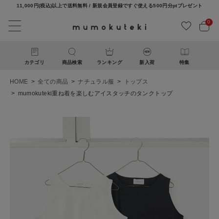
11,000円(税込)以上で送料無料 / 新規会員登録ですぐ使える500円分ptプレゼント
0
カテゴリ
商品検索
ランキング
新入荷
特集
HOME
全ての商品
ナチュラル服
トップス
mumokuteki重ね着を楽しむアイスタッチのタンクトップ
ACCOUNT MENU
ようこそ ゲスト 様
ログイン
新規会員登録