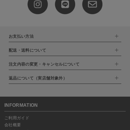
お支払い方法
配送・送料について
下記お支払い方法よりお選びいただけます。
・クレジットカード（VISA,mastercard,JCB,AMERICAN
EXPRESS,Diners Club）
注文内容の変更・キャンセルについて
配達業者：日本郵便
・amazonペイメント
・楽天ペイ
ゆうパック：800円
返品について（実店舗対象外）
・PayPay
北海道：1,400円
ご注文日当日から翌日のAM9:00までにご連絡頂いた場合はキャン
・NP後払い
沖縄：1,400円
セルは可能です。
ゆうパケット全国一律：360円
ご注文商品の一部キャンセルは出来ませんので、ご注文を全てキャ
返品期限：商品到着後7営業日以内（土日祝を除く）に連絡・ご返
ンセルしていただいた後、ご希望の商品のみ再度ご注文お願いしま
送いただいた場合のみ対応させていただきます。
す。
こちら
よりご依頼ください。
INFORMATION
予約商品など一部キャンセルが出来ない場合がございます。あらか
じめご了承ください。
ご利用ガイド
会社概要