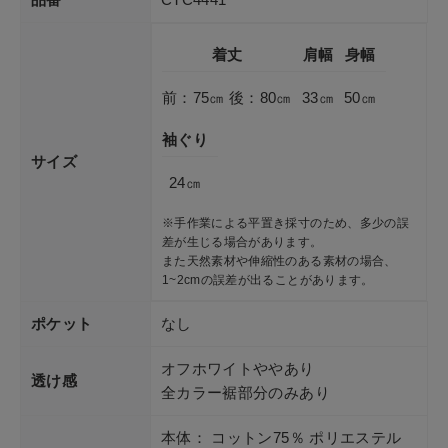
着丈
肩幅
身幅
前：75㎝ 後：80㎝
33㎝
50㎝
袖ぐり
サイズ
24㎝
※手作業による平置き採寸のため、多少の誤
差が生じる場合があります。
また天然素材や伸縮性のある素材の場合、
1~2cmの誤差が出ることがあります。
ポケット
なし
オフホワイトややあり
透け感
全カラー裾部分のみあり
本体： コットン75％ ポリエステル