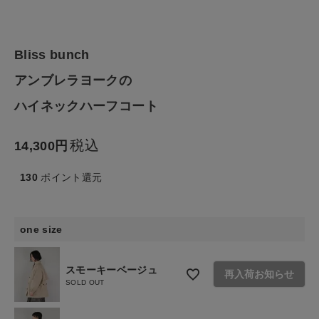
ファッション雑貨
Bliss bunch
生活雑貨
アンブレラヨークの
食品
ハイネックハーフコート
ギフト
税込
14,300
130
ポイント還元
ブランド
全ての商品
one size
CONTENTS
スモーキーベージュ
再入荷お知らせ
特集
SOLD OUT
ご利用ガイド