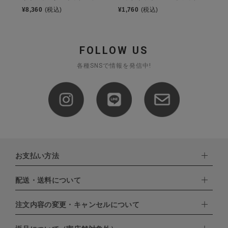
¥
8,360
(税込)
¥
1,760
(税込)
FOLLOW US
各種SNSで情報を発信中!
お支払い方法
配送・送料について
下記お支払い方法よりお選びいただけます。
・クレジットカード（VISA,mastercard,JCB,AMERICAN
EXPRESS,Diners Club）
注文内容の変更・キャンセルについて
配達業者：日本郵便
・amazonペイメント
・楽天ペイ
ゆうパック：800円