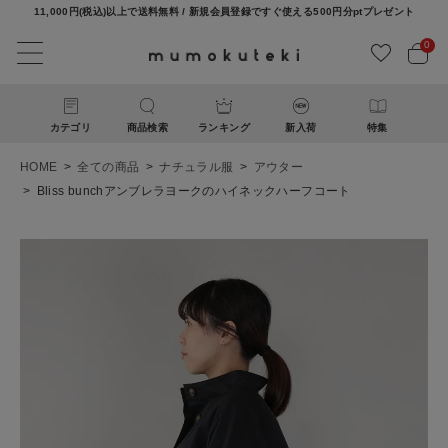
11,000円(税込)以上で送料無料 / 新規会員登録ですぐ使える500円分ptプレゼント
0
カテゴリ
商品検索
ランキング
新入荷
特集
HOME
全ての商品
ナチュラル服
アウター
Bliss bunchアンブレラヨークのハイネックハーフコート
ACCOUNT MENU
ようこそ ゲスト 様
ログイン
新規会員登録