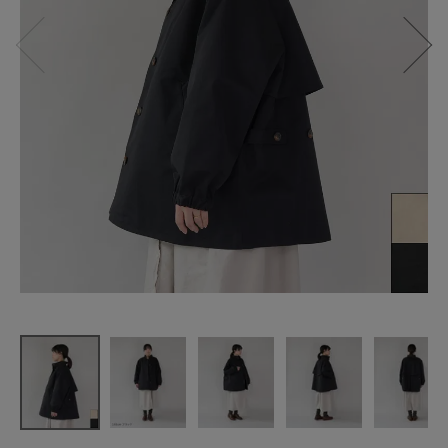
Bliss bunch
アンブレラ
ヨークの
ハイネック
ハーフコー
ト
¥
14,300
(税込)
CATEGORY
ナチュラル服