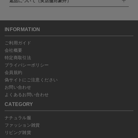
返品について（実店舗対象外）
・PayPay
北海道：1,400円
ご注文日当日から翌日のAM9:00までにご連絡頂いた場合はキャン
・NP後払い
沖縄：1,400円
セルは可能です。
ゆうパケット全国一律：360円
ご注文商品の一部キャンセルは出来ませんので、ご注文を全てキャ
返品期限：商品到着後7営業日以内（土日祝を除く）に連絡・ご返
ンセルしていただいた後、ご希望の商品のみ再度ご注文お願いしま
送いただいた場合のみ対応させていただきます。
す。
こちら
よりご依頼ください。
INFORMATION
予約商品など一部キャンセルが出来ない場合がございます。あらか
じめご了承ください。
ご利用ガイド
会社概要
特定商取引法
プライバシーポリシー
会員規約
偽サイトにご注意ください
お問い合わせ
よくあるお問い合わせ
CATEGORY
ナチュラル服
ファッション雑貨
リビング雑貨