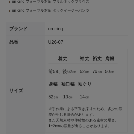
un cinq フォーマル対応 フリルネックブラウス
un cinq フォーマル対応 タックイージーパンツ
ブランド
un cinq
品番
U26-07
着丈
袖丈
裄丈
肩幅
前58、後62㎝
52㎝
79㎝
50㎝
身幅
袖口幅
袖ぐり
サイズ
52㎝
13㎝
14㎝
※手作業による平置き採寸のため、多少の誤
差が生じる場合があります。
また天然素材や伸縮性のある素材の場合、
1~2cmの誤差が出ることがあります。