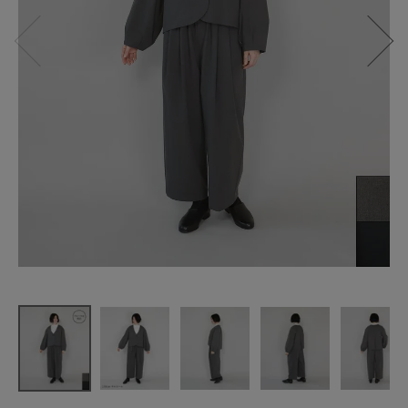
un cinq
フォーマル
対応
Vネックバル
ーン袖ジャ
ケット
¥
18,150
(税込)
CATEGORY
ナチュラル服