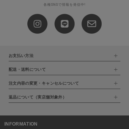
各種SNSで情報を発信中!
お支払い方法
配送・送料について
下記お支払い方法よりお選びいただけます。
・クレジットカード（VISA,mastercard,JCB,AMERICAN
EXPRESS,Diners Club）
注文内容の変更・キャンセルについて
配達業者：日本郵便
・amazonペイメント
・楽天ペイ
ゆうパック：800円
返品について（実店舗対象外）
・PayPay
北海道：1,400円
ご注文日当日から翌日のAM9:00までにご連絡頂いた場合はキャン
・NP後払い
沖縄：1,400円
セルは可能です。
ゆうパケット全国一律：360円
ご注文商品の一部キャンセルは出来ませんので、ご注文を全てキャ
返品期限：商品到着後7営業日以内（土日祝を除く）に連絡・ご返
ンセルしていただいた後、ご希望の商品のみ再度ご注文お願いしま
送いただいた場合のみ対応させていただきます。
す。
こちら
よりご依頼ください。
INFORMATION
予約商品など一部キャンセルが出来ない場合がございます。あらか