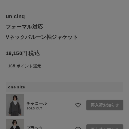
ファッション雑貨
un cinq
生活雑貨
フォーマル対応
Vネックバルーン袖ジャケット
食品
税込
18,150
ギフト
165
ポイント還元
ブランド
one size
全ての商品
CONTENTS
チャコール
再入荷お知らせ
SOLD OUT
特集
ご利用ガイド
ブラック