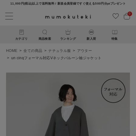
11,000円(税込)以上で送料無料 / 新規会員登録ですぐ使える500円分ptプレゼント
0
カテゴリ
商品検索
ランキング
新入荷
特集
HOME
全ての商品
ナチュラル服
アウター
un cinqフォーマル対応Vネックバルーン袖ジャケット
ACCOUNT MENU
ようこそ ゲスト 様
ログイン
新規会員登録