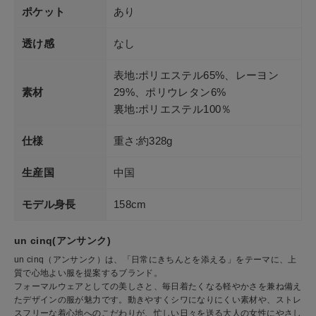
ポケット
あり
透け感
なし
表地:ポリエステル65%、レーヨン
素材
29%、ポリウレタン6%
裏地:ポリエステル100％
仕様
重さ:約328g
生産国
中国
モデル身長
158cm
un cinq(アンサンク)
un cinq（アンサンク）は、「日常にきちんとを添える」をテーマに、上
質で心地よい服を提案するブランド。
フォーマルウェアとしての美しさと、毎日着たくなる軽やかさを兼ね備え
たデザインの服が魅力です。動きやすくシワになりにくい素材や、ストレ
スフリーな着心地へのこだわりが、忙しい日々を送る大人の女性にやさし