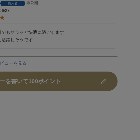
非公開
購入者
06/23
日でもサラッと快適に過ごせます

大活躍しそうです
ビューを見る
ーを書いて100ポイント