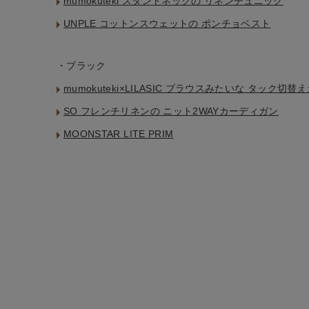
mumokuteki スタンドネックの リネンチュニック
特集
UNPLE コットンスウェットの ポンチョベスト
ご利用ガイド
お問い合わせ
・ブラック
ショップリスト
mumokuteki×LILASIC ブラウスみたいな タック切
SO フレンチリネンの ニット2WAYカーディガン
MOONSTAR LITE PRIM