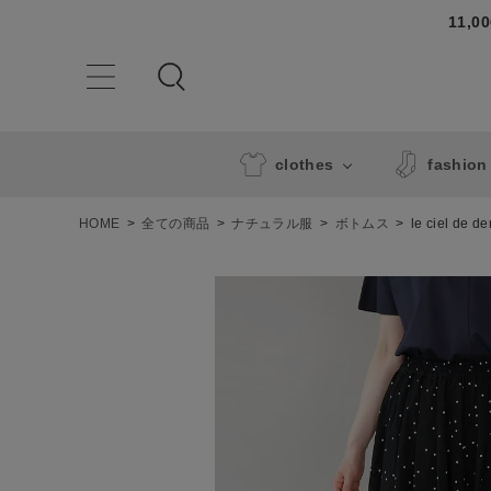
11,
clothes
fashion
HOME
全ての商品
ナチュラル服
ボトムス
le ciel 
ACCOUNT MENU
ようこそ ゲスト 様