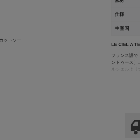
素材
仕様
生産国
替えカットソー
LE CIEL A 
フランス語で「空
ンドゥース）
ルシエルより
います。