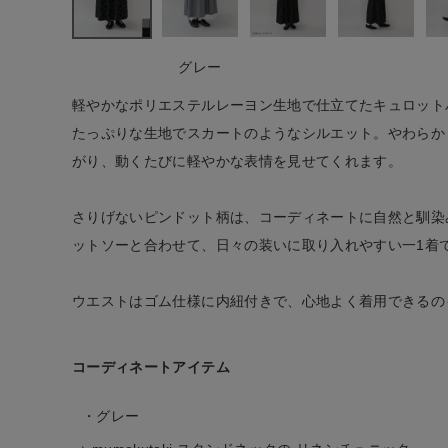
ナチュラル服
グレー
ファッション雑貨
軽やかなポリエステルレーヨン生地で仕立てたキュロット
たっぷりな生地でスカートのようなシルエット。やわらか
生活雑貨
がり、動くたびに軽やかな表情を見せてくれます。
食品
さりげないピンドット柄は、コーディネートに自然と馴染
ットソーと合わせて、日々の装いに取り入れやすい一1着
ギフト
ウエストはゴム仕様に内紐付きで、心地よく着用できるの
ブランド
コーディネートアイテム
全ての商品
・グレー
CONTENTS