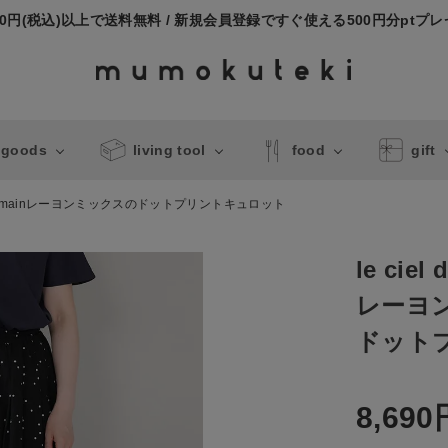
000円(税込)以上で送料無料 / 新規会員登録ですぐ使える500円分ptプ
 goods
living tool
food
gift
de demainレーヨンミックスのドットプリントキュロット
le ciel
レーヨ
ドット
8,690