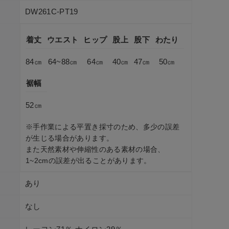
DW261C-PT19
ラック
着丈
ウエスト
ヒップ
股上
股下
わたり
84㎝
64~88㎝
64㎝
40㎝
47㎝
50㎝
裾幅
52㎝
※手作業による平置き採寸のため、多少の誤差
が生じる場合があります。
また天然素材や伸縮性のある素材の場合、
1~2cmの誤差が出ることがあります。
あり
なし