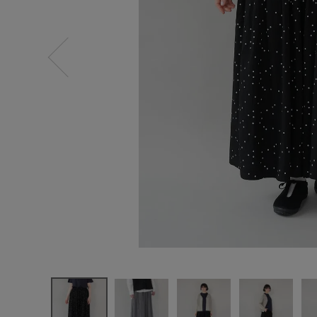
ログイン
新規会員登録
le ciel de d
emain
レーヨンミ
ックスの
ドットプリ
ントキュロ
ット
¥
8,690
(税込)
CATEGORY