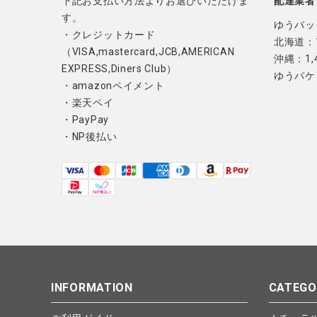
下記お支払い方法よりお選びいただけま
配達業者
ブランド
す。
ゆうパッ
・クレジットカード
全ての商品
北海道：1
（VISA,mastercard,JCB,AMERICAN
沖縄：1,
EXPRESS,Diners Club）
CONTENTS
ゆうパケ
・amazonペイメント
特集
・楽天ペイ
・PayPay
ご利用ガイド
・NP後払い
お問い合わせ
ショップリスト
INFORMATION
CATEGO