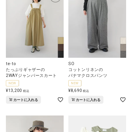
CATEGORY
ナチュラル服
ファッション雑貨
te-to
SO
たっぷりギャザーの
コットンリネンの
生活雑貨
2WAYジャンパースカート
パナマクロスパンツ
NEW
NEW
食品
¥
13,200
¥
8,690
税込
税込
カートに入れる
カートに入れる
ギフト
ブランド