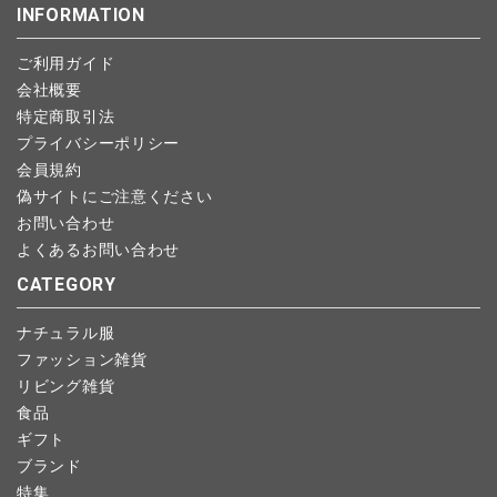
INFORMATION
します。
こちら
よりご依頼ください。
予約商品など一部キャンセルが出来ない場合がございます。あら
ご利用ガイド
かじめご了承ください。
会社概要
特定商取引法
プライバシーポリシー
会員規約
偽サイトにご注意ください
お問い合わせ
よくあるお問い合わせ
CATEGORY
ナチュラル服
ファッション雑貨
リビング雑貨
食品
ギフト
ブランド
特集