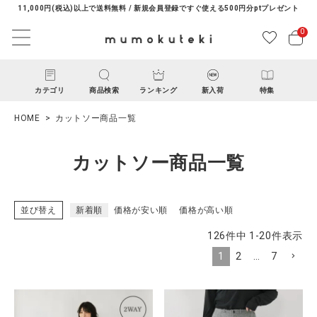
11,000円(税込)以上で送料無料 / 新規会員登録ですぐ使える500円分ptプレゼント
0
カテゴリ
商品検索
ランキング
新入荷
特集
HOME
カットソー商品一覧
カットソー商品一覧
並び替え
新着順
価格が安い順
価格が高い順
ACCOUNT MENU
126
件中
1
-
20
件表示
ようこそ ゲスト 様
1
2
…
7
ログイン
新規会員登録