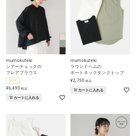
全ての商品
CONTENTS
特集
ご利用ガイド
お問い合わせ
mumokuteki
mumokuteki
シアーチェックの
ラウンドヘムの
ショップリスト
フレアブラウス
ボートネックタンクトップ
¥
2,750
NEW
税込
¥
6,490
税込
カートに入れる
カートに入れる