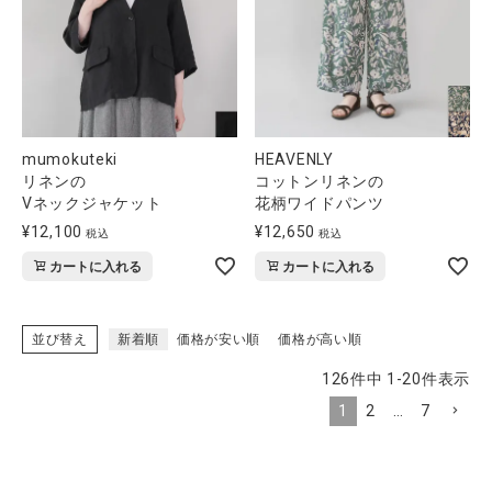
mumokuteki
HEAVENLY
リネンの
コットンリネンの
Vネックジャケット
花柄ワイドパンツ
¥
12,100
¥
12,650
税込
税込
カートに入れる
カートに入れる
並び替え
新着順
価格が安い順
価格が高い順
126
件中
1
-
20
件表示
1
2
…
7