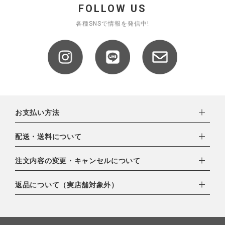
FOLLOW US
各種SNSで情報を発信中!
お支払い方法
下記お支払い方法よりお選びいただけます。
配送・送料について
・クレジットカード（VISA,mastercard,JCB,AMERICAN
EXPRESS,Diners Club）
配達業者：日本郵便
注文内容の変更・キャンセルについて
・amazonペイメント
ゆうパック：800円
・楽天ペイ
ご注文日当日から翌日のAM9:00までにご連絡頂いた場合はキャ
返品について（実店舗対象外）
北海道：1,400円
・PayPay
ンセルは可能です。
沖縄：1,400円
・NP後払い
ご注文商品の一部キャンセルは出来ませんので、ご注文を全てキ
返品期限：商品到着後7営業日以内（土日祝を除く）に連絡・ご
ゆうパケット全国一律：360円
ャンセルしていただいた後、ご希望の商品のみ再度ご注文お願い
返送いただいた場合のみ対応させていただきます。