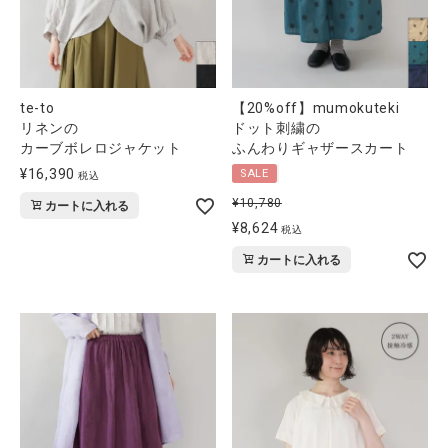
te-to
【20%off】mumokuteki
リネンの
ドット刺繍の
カーブボレロジャケット
ふんわりギャザースカート
¥
16,390
SALE
税込
¥
10,780
カートに入れる
¥
8,624
税込
カートに入れる