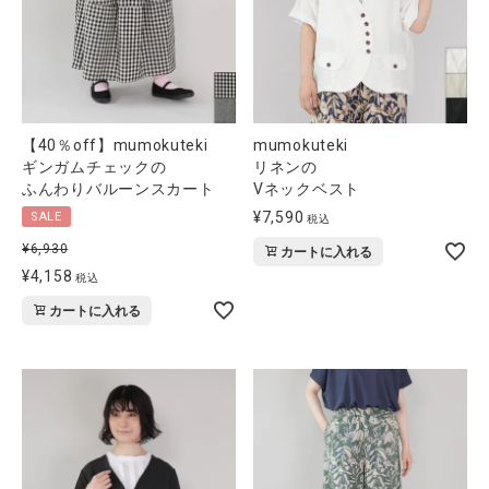
【40％off】mumokuteki
mumokuteki
ギンガムチェックの
リネンの
ふんわりバルーンスカート
Vネックベスト
¥
7,590
SALE
税込
¥
6,930
カートに入れる
¥
4,158
税込
カートに入れる