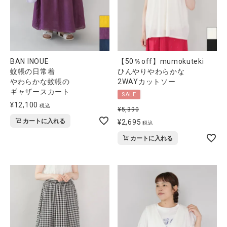
BAN INOUE
【50％off】mumokuteki
蚊帳の日常着
ひんやりやわらかな
やわらかな蚊帳の
2WAYカットソー
ギャザースカート
SALE
¥
12,100
税込
¥
5,390
カートに入れる
¥
2,695
税込
カートに入れる