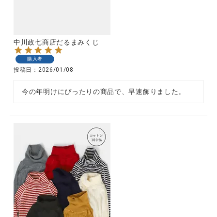
全ての商品
CONTENTS
中川政七商店だるまみくじ
特集
購入者
ご利用ガイド
投稿日
2026/01/08
お問い合わせ
今の年明けにぴったりの商品で、早速飾りました。
ショップリスト