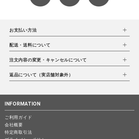
お支払い方法
下記お支払い方法よりお選びいただけます。
配送・送料について
・クレジットカード（VISA,mastercard,JCB,AMERICAN
EXPRESS,Diners Club）
配達業者：日本郵便
注文内容の変更・キャンセルについて
・amazonペイメント
ゆうパック：800円
・楽天ペイ
ご注文日当日から翌日のAM9:00までにご連絡頂いた場合はキャ
返品について（実店舗対象外）
北海道：1,400円
・PayPay
ンセルは可能です。
沖縄：1,400円
・NP後払い
ご注文商品の一部キャンセルは出来ませんので、ご注文を全てキ
返品期限：商品到着後7営業日以内（土日祝を除く）に連絡・ご
ゆうパケット全国一律：360円
ャンセルしていただいた後、ご希望の商品のみ再度ご注文お願い
返送いただいた場合のみ対応させていただきます。
INFORMATION
します。
こちら
よりご依頼ください。
予約商品など一部キャンセルが出来ない場合がございます。あら
ご利用ガイド
かじめご了承ください。
会社概要
特定商取引法