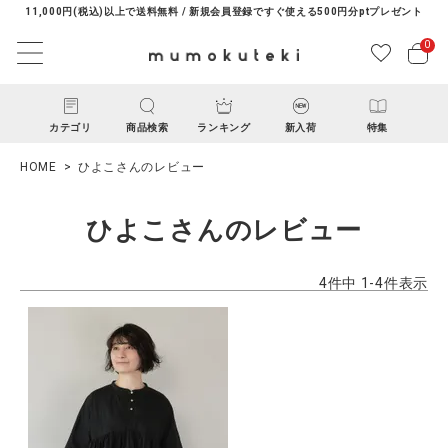
11,000円(税込)以上で送料無料 / 新規会員登録ですぐ使える500円分ptプレゼント
0
カテゴリ
商品検索
ランキング
新入荷
特集
HOME
ひよこさんのレビュー
ひよこさんのレビュー
4
件中
1
-
4
件表示
ACCOUNT MENU
ようこそ ゲスト 様
ログイン
新規会員登録