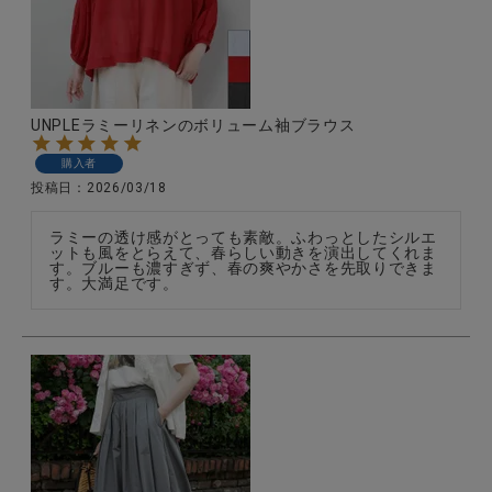
CATEGORY
UNPLEラミーリネンのボリューム袖ブラウス
ナチュラル服
購入者
投稿日
2026/03/18
ファッション雑貨
ラミーの透け感がとっても素敵。ふわっとしたシルエ
ットも風をとらえて、春らしい動きを演出してくれま
す。ブルーも濃すぎず、春の爽やかさを先取りできま
生活雑貨
す。大満足です。
食品
ギフト
ブランド