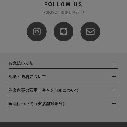
FOLLOW US
各種SNSで情報を発信中!
お支払い方法
下記お支払い方法よりお選びいただけます。
配送・送料について
・クレジットカード（VISA,mastercard,JCB,AMERICAN
EXPRESS,Diners Club）
配達業者：日本郵便
注文内容の変更・キャンセルについて
・amazonペイメント
ゆうパック：800円
・楽天ペイ
ご注文日当日から翌日のAM9:00までにご連絡頂いた場合はキャ
返品について（実店舗対象外）
北海道：1,400円
・PayPay
ンセルは可能です。
沖縄：1,400円
・NP後払い
ご注文商品の一部キャンセルは出来ませんので、ご注文を全てキ
返品期限：商品到着後7営業日以内（土日祝を除く）に連絡・ご
ゆうパケット全国一律：360円
ャンセルしていただいた後、ご希望の商品のみ再度ご注文お願い
返送いただいた場合のみ対応させていただきます。