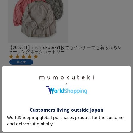
【20%off】mumokuteki1枚でもインナーでも着られるシ
ャーリングネックカットソー
購入者
投稿日
2026/03/18
とにかく着ここち抜群！シャーリング部分の締め付け
具合も、長すぎず短すぎない丈の具合もばっちりで
す。価格帯もプチでグッド。A Iに勧めてもらって、初
めての購入でしたが、大正解でした。

春が本当に待ち遠しいです。
3
件中
1
-
3
件表示