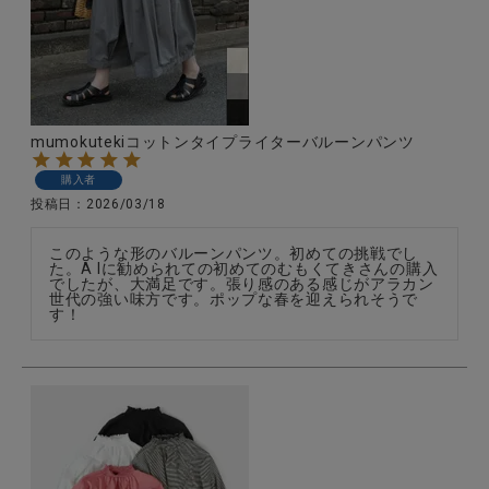
全ての商品
CONTENTS
特集
mumokutekiコットンタイプライターバルーンパンツ
ご利用ガイド
購入者
お問い合わせ
投稿日
2026/03/18
ショップリスト
このような形のバルーンパンツ。初めての挑戦でし
た。A Iに勧められての初めてのむもくてきさんの購入
でしたが、大満足です。張り感のある感じがアラカン
世代の強い味方です。ポップな春を迎えられそうで
す！