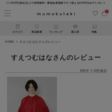
11,000円(税込)以上で送料無料 / 新規会員登録ですぐ使える500円分ptプレゼント
0
カテゴリ
商品検索
ランキング
新入荷
特集
HOME
すえつむはなさんのレビュー
すえつむはなさんのレビュー
3
件中
1
-
3
件表示
ACCOUNT MENU
ようこそ ゲスト 様
ログイン
新規会員登録