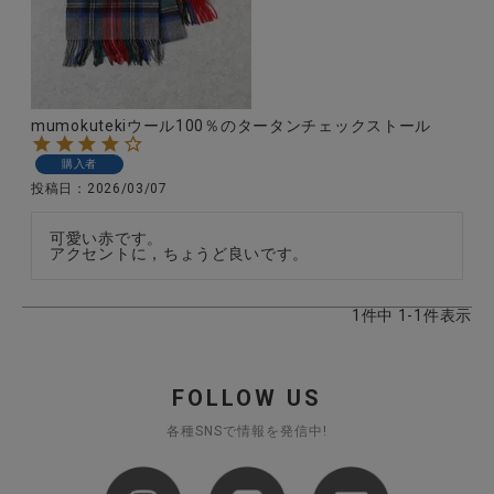
CATEGORY
mumokutekiウール100％のタータンチェックストール
ナチュラル服
購入者
投稿日
2026/03/07
ファッション雑貨
可愛い赤です。

アクセントに，ちょうど良いです。
生活雑貨
1
件中
1
-
1
件表示
食品
FOLLOW US
ギフト
各種SNSで情報を発信中!
ブランド