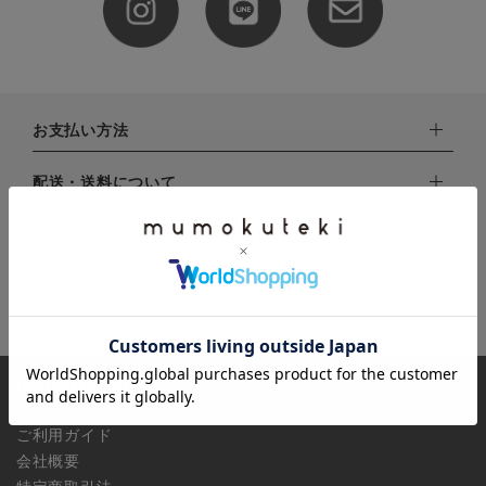
全ての商品
CONTENTS
特集
お支払い方法
ご利用ガイド
下記お支払い方法よりお選びいただけます。
配送・送料について
お問い合わせ
・クレジットカード（VISA,mastercard,JCB,AMERICAN
EXPRESS,Diners Club）
配達業者：日本郵便
注文内容の変更・キャンセルについて
ショップリスト
・amazonペイメント
ゆうパック：800円
・楽天ペイ
ご注文日当日から翌日のAM9:00までにご連絡頂いた場合はキャ
返品について（実店舗対象外）
北海道：1,400円
・PayPay
ンセルは可能です。
沖縄：1,400円
・NP後払い
ご注文商品の一部キャンセルは出来ませんので、ご注文を全てキ
返品期限：商品到着後7営業日以内（土日祝を除く）に連絡・ご
ゆうパケット全国一律：360円
ャンセルしていただいた後、ご希望の商品のみ再度ご注文お願い
返送いただいた場合のみ対応させていただきます。
INFORMATION
します。
こちら
よりご依頼ください。
予約商品など一部キャンセルが出来ない場合がございます。あら
ご利用ガイド
かじめご了承ください。
会社概要