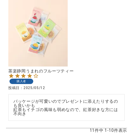
茶楽静岡うまれのフルーツティー
購入者
投稿日
2025/05/12
パッケージが可愛いのでプレゼントに添えたりするの
も良いかも

紅茶もイチゴの風味も弱めなので、紅茶好きな方には
不向き
11
件中
1
-
10
件表示