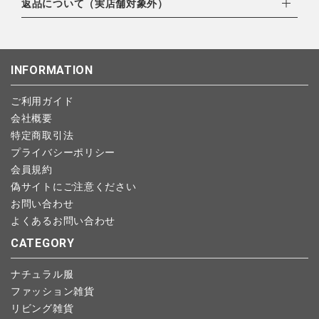
・楽天ペイ
ご注文日当日から翌日のAM9:00までにご連絡頂いた場合はキャ
返品について（実店舗対象外）
北海道：1,400円
・PayPay
ンセルは可能です。
沖縄：1,400円
・NP後払い
ご注文商品の一部キャンセルは出来ませんので、ご注文を全てキ
返品期限：商品到着後7営業日以内（土日祝を除く）に連絡・ご
ゆうパケット全国一律：360円
ャンセルしていただいた後、ご希望の商品のみ再度ご注文お願い
返送いただいた場合のみ対応させていただきます。
INFORMATION
します。
こちら
よりご依頼ください。
予約商品など一部キャンセルが出来ない場合がございます。あら
ご利用ガイド
かじめご了承ください。
会社概要
特定商取引法
プライバシーポリシー
会員規約
偽サイトにご注意ください
お問い合わせ
よくあるお問い合わせ
CATEGORY
ナチュラル服
ファッション雑貨
リビング雑貨