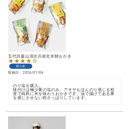
全ての商品
CONTENTS
特集
ご利用ガイド
お問い合わせ
五代目森山清次兵衛玄米餅おかき
ショップリスト
購入者
投稿日
2026/01/06
のり塩を購入。

味付けは極少量の塩のみ、アオサもほんのり感じる程
度で純粋に米を味わうおかきです。油で揚げてある事
を感じさせない程さっぱりしています。