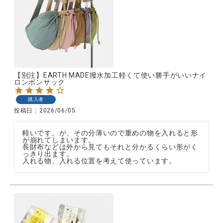
CATEGORY
ナチュラル服
【別注】EARTH MADE撥水加工軽くて使い勝手がいいナイ
ロンボンサック
ファッション雑貨
購入者
投稿日
2026/06/05
生活雑貨
軽いです。が、その分薄いので重めの物を入れると形
が崩れてしまいます。

長財布などは外から見てもそれと分かるくらい形がく
食品
っきり出ます。

入れる物、入れる位置を考えて使っています。
ギフト
ブランド