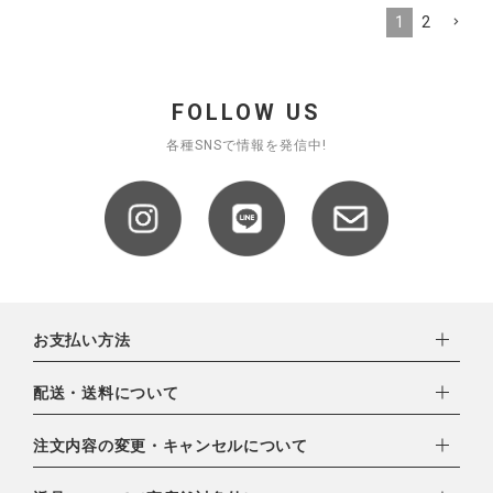
1
2
FOLLOW US
各種SNSで情報を発信中!
お支払い方法
下記お支払い方法よりお選びいただけます。
配送・送料について
・クレジットカード（VISA,mastercard,JCB,AMERICAN
EXPRESS,Diners Club）
配達業者：日本郵便
注文内容の変更・キャンセルについて
・amazonペイメント
ゆうパック：800円