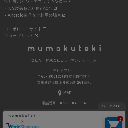
実店舗ポイントアプリダウンロード
> iOS製品をご利用の場合
> Android製品をご利用の場合
コーポレートサイト
ショップリスト
会社名 株式会社ヒューマンフォーラム
本社所在地
〒604-8061京都府京都市中京区
寺町通蛸薬師上ル式部町261番地
MAP
電話番号 070-5504-0806
営業時間 11:00～17:30（土日休業）