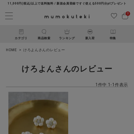
11,000円(税込)以上で送料無料 / 新規会員登録ですぐ使える500円分ptプレゼント
0
カテゴリ
商品検索
ランキング
新入荷
特集
HOME
けろよんさんのレビュー
けろよんさんのレビュー
1
件中
1
-
1
件表示
ACCOUNT MENU
ようこそ ゲスト 様
ログイン
新規会員登録