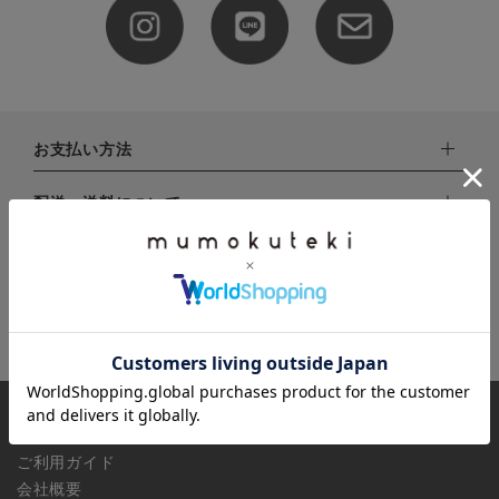
全ての商品
CONTENTS
特集
お支払い方法
ご利用ガイド
下記お支払い方法よりお選びいただけます。
配送・送料について
お問い合わせ
・クレジットカード（VISA,mastercard,JCB,AMERICAN
ショップリスト
EXPRESS,Diners Club）
配達業者：日本郵便
注文内容の変更・キャンセルについて
・amazonペイメント
ゆうパック：800円
・楽天ペイ
ご注文日当日から翌日のAM9:00までにご連絡頂いた場合はキャ
返品について（実店舗対象外）
北海道：1,400円
・PayPay
ンセルは可能です。
沖縄：1,400円
・NP後払い
ご注文商品の一部キャンセルは出来ませんので、ご注文を全てキ
返品期限：商品到着後7営業日以内（土日祝を除く）に連絡・ご
ゆうパケット全国一律：360円
ャンセルしていただいた後、ご希望の商品のみ再度ご注文お願い
返送いただいた場合のみ対応させていただきます。
INFORMATION
します。
こちら
よりご依頼ください。
予約商品など一部キャンセルが出来ない場合がございます。あら
ご利用ガイド
かじめご了承ください。
会社概要