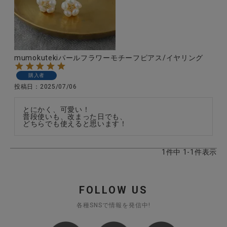
CATEGORY
mumokutekiパールフラワーモチーフピアス/イヤリング
ナチュラル服
購入者
投稿日
2025/07/06
ファッション雑貨
とにかく、可愛い！

普段使いも、改まった日でも、

どちらでも使えると思います！
生活雑貨
1
件中
1
-
1
件表示
食品
ギフト
FOLLOW US
各種SNSで情報を発信中!
ブランド