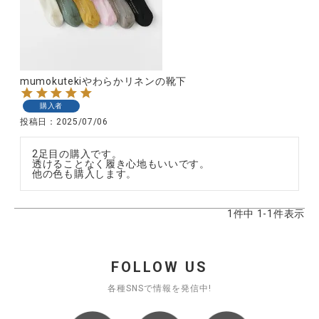
CATEGORY
mumokutekiやわらかリネンの靴下
ナチュラル服
購入者
投稿日
2025/07/06
ファッション雑貨
2足目の購入です。

透けることなく履き心地もいいです。

他の色も購入します。
生活雑貨
1
件中
1
-
1
件表示
食品
ギフト
FOLLOW US
各種SNSで情報を発信中!
ブランド