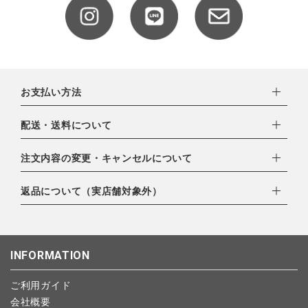
全ての商品
CONTENTS
特集
お支払い方法
ご利用ガイド
下記お支払い方法よりお選びいただけます。
配送・送料について
お問い合わせ
・クレジットカード（VISA,mastercard,JCB,AMERICAN
ショップリスト
EXPRESS,Diners Club）
配達業者：日本郵便
注文内容の変更・キャンセルについて
・amazonペイメント
ゆうパック：800円
・楽天ペイ
ご注文日当日から翌日のAM9:00までにご連絡頂いた場合はキャ
返品について（実店舗対象外）
北海道：1,400円
・PayPay
ンセルは可能です。
沖縄：1,400円
・NP後払い
ご注文商品の一部キャンセルは出来ませんので、ご注文を全てキ
返品期限：商品到着後7営業日以内（土日祝を除く）に連絡・ご
ゆうパケット全国一律：360円
ャンセルしていただいた後、ご希望の商品のみ再度ご注文お願い
返送いただいた場合のみ対応させていただきます。
INFORMATION
します。
こちら
よりご依頼ください。
予約商品など一部キャンセルが出来ない場合がございます。あら
ご利用ガイド
かじめご了承ください。
会社概要