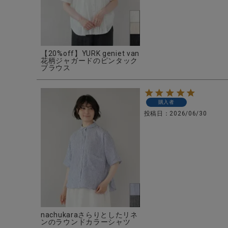
【20%off】YURK geniet van
花柄ジャガードのピンタック
ブラウス
購入者
投稿日
2026/06/30
nachukaraさらりとしたリネ
ンのラウンドカラーシャツ