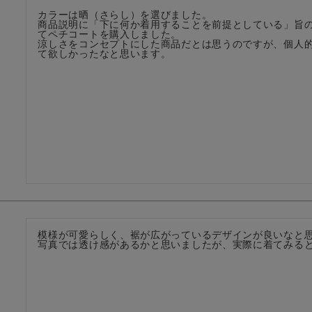
カラーは晒（さらし）を選びました。

商品説明に「下に何か着用することを前提としている」旨
てペチコートを購入しました。

涼しさをコンセプトにした商品だとは思うのですが、個人
て欲しかったなと思います。
模様が可愛らしく、裾が広がっているデザインが良いなと思
写真では透け感があるかと思いましたが、実際に着てみる