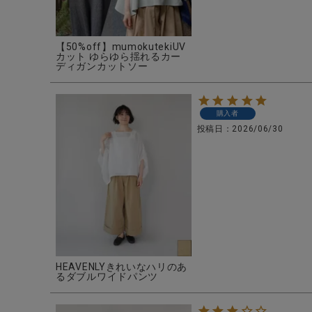
ブランド
全ての商品
【50%off】mumokutekiUV
カット ゆらゆら揺れるカー
ディガンカットソー
CONTENTS
特集
購入者
ご利用ガイド
投稿日
2026/06/30
お問い合わせ
ショップリスト
HEAVENLYきれいなハリのあ
るダブルワイドパンツ