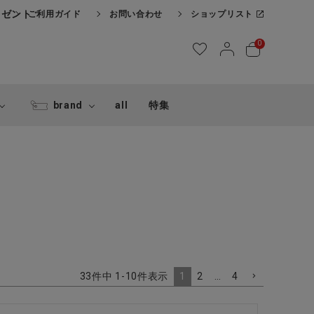
レゼント
ご利用ガイド
お問い合わせ
ショップリスト
0
brand
all
特集
1
2
…
4
33
件中
1
-
10
件表示