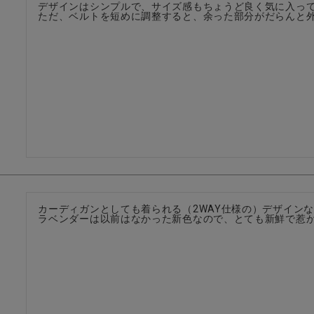
デザインはシンプルで、サイズ感もちょうど良く気に入って
ただ、ベルトを短めに調整すると、余った部分がだらんと
カーディガンとしても着られる（2WAY仕様の）デザインな
ラベンダーは以前はなかった新色なので、とても新鮮で惹