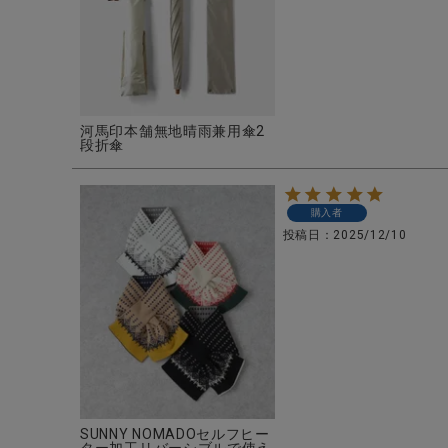
河馬印本舗無地晴雨兼用傘2
段折傘
購入者
投稿日
2025/12/10
SUNNY NOMADOセルフヒー
ター加工リバーシブルで使え