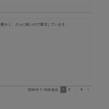
も暖かく、さらに軽いので重宝しています。
1
2
…
4
33
件中
1
-
10
件表示