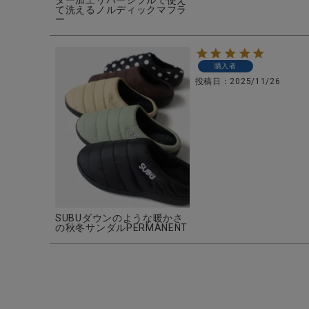
て洗えるノルディックマフラ
ー
購入者
投稿日
2025/11/26
SUBUダウンのような暖かさ
の秋冬サンダルPERMANENT