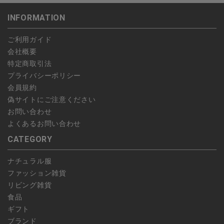
ャンセルしていただいた後、ご希望の商品のみ再度ご注文お願い
返送いただいた場合のみ対応させていただきます。
INFORMATION
します。
こちら
よりご依頼ください。
予約商品など一部キャンセルが出来ない場合がございます。あら
ご利用ガイド
かじめご了承ください。
会社概要
特定商取引法
プライバシーポリシー
会員規約
偽サイトにご注意ください
お問い合わせ
よくあるお問い合わせ
CATEGORY
ナチュラル服
ファッション雑貨
リビング雑貨
食品
ギフト
ブランド