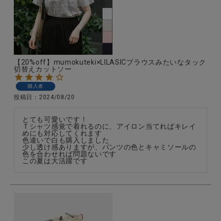
【20%off】mumokuteki×LILASICブラウスみたいなタック
切替えカットソー
購入者
投稿日
2024/08/20
とても可愛いです！

Ｔシャツ感覚で着れるのに、アイロン当てればキレイ
めにも対応してくれます

色違いで白も購入しました

少し透け感ありますが、パンツの色とキャミソールの
色を合わせれば問題ないです

この夏は大活躍です