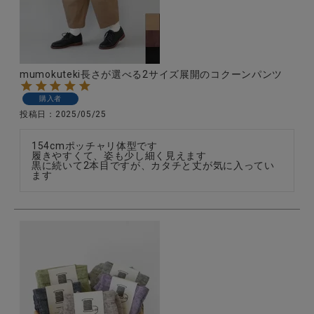
mumokuteki長さが選べる2サイズ展開のコクーンパンツ
購入者
投稿日
2025/05/25
154cmポッチャリ体型です

履きやすくて、姿も少し細く見えます

黒に続いて2本目ですが、カタチと丈が気に入ってい
ます