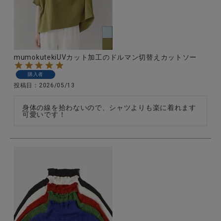
全ての商品
CONTENTS
特集
mumokutekiUVカット加工のドルマン切替えカットソー
ご利用ガイド
購入者
投稿日
2026/05/13
お問い合わせ
身体の線を拾わないので、シャツよりも楽に着れます

ショップリスト
可愛いです！