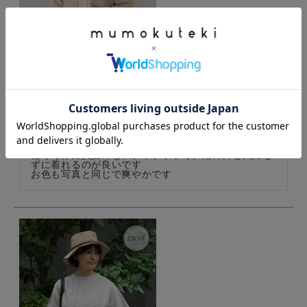
mumokuteki撥水加工ナイロンのノーカラージャケット
購入者
投稿日
2024/10/29
軽くて体に負担のないジャケットで、雨の日も気にせ
ずに着れるのが良いです

お色も写真と同じで爽やかです