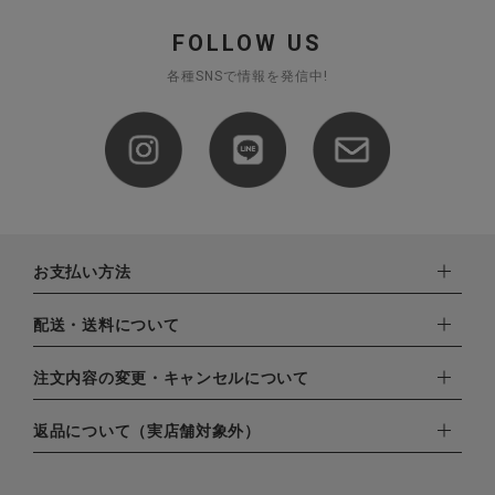
FOLLOW US
各種SNSで情報を発信中!
お支払い方法
下記お支払い方法よりお選びいただけます。
配送・送料について
・クレジットカード（VISA,mastercard,JCB,AMERICAN
EXPRESS,Diners Club）
配達業者：日本郵便
注文内容の変更・キャンセルについて
・amazonペイメント
ゆうパック：800円
・楽天ペイ
ご注文日当日から翌日のAM9:00までにご連絡頂いた場合はキャ
返品について（実店舗対象外）
北海道：1,400円
・PayPay
ンセルは可能です。
沖縄：1,400円
・NP後払い
ご注文商品の一部キャンセルは出来ませんので、ご注文を全てキ
返品期限：商品到着後7営業日以内（土日祝を除く）に連絡・ご
ゆうパケット全国一律：360円