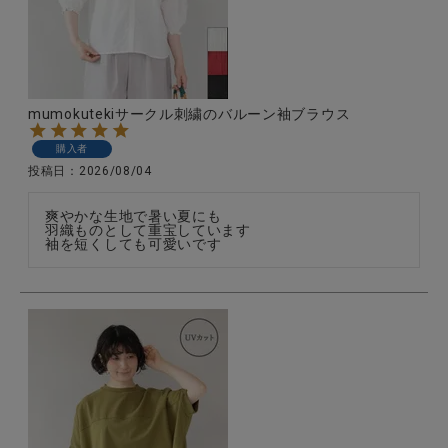
CATEGORY
mumokutekiサークル刺繍のバルーン袖ブラウス
ナチュラル服
購入者
投稿日
2026/08/04
ファッション雑貨
爽やかな生地で暑い夏にも

羽織ものとして重宝しています

袖を短くしても可愛いです
生活雑貨
食品
ギフト
ブランド