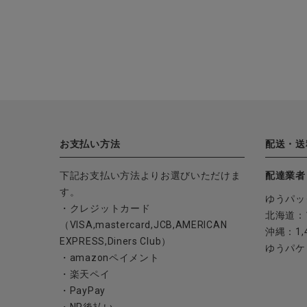
ブランド
全ての商品
CONTENTS
特集
ご利用ガイド
お支払い方法
配送・送
お問い合わせ
下記お支払い方法よりお選びいただけま
配達業者
ショップリスト
す。
ゆうパッ
・クレジットカード
北海道：1
（VISA,mastercard,JCB,AMERICAN
沖縄：1,
EXPRESS,Diners Club）
ゆうパケ
・amazonペイメント
・楽天ペイ
・PayPay