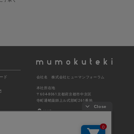
ご了承く
ード
会社名 株式会社ヒューマンフォーラム
本社所在地
〒604-8061京都府京都市中京区
寺町通蛸薬師上ル式部町261番地
MAP
電話番号 070-5504-0806
営業時間 11:00～17:30（土日休業）