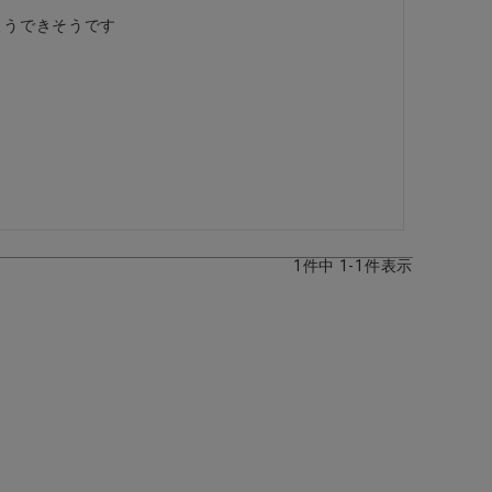
ようできそうです
1
件中
1
-
1
件表示