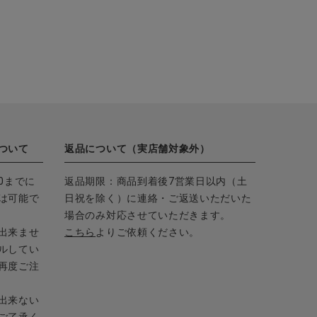
ついて
返品について（実店舗対象外）
0までに
返品期限：商品到着後7営業日以内（土
は可能で
日祝を除く）に連絡・ご返送いただいた
場合のみ対応させていただきます。
出来ませ
こちら
よりご依頼ください。
ルしてい
再度ご注
出来ない