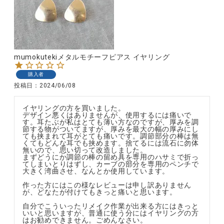
CATEGORY
mumokutekiメタルモチーフピアス イヤリング
ナチュラル服
購入者
投稿日
2024/06/08
ファッション雑貨
イヤリングの方を買いました。

デザイン悪くはありませんが、使用するには痛いで
す。耳たぶが私はとても薄い方なのですが、厚みを調
生活雑貨
節する物がついてますが、厚みを最大の幅の厚みにし
ても挟まれて耳がとても痛いです。調節部分の棒は無
くてもどんな耳でも挟めます。捨てるには流石に勿体
無いので、思い切って改造しました。

食品
まずどうにか調節の棒の留め具を専用のハサミで折っ
てしまいとりはずし、カーブの部分を専用のペンチで
大きく湾曲させ、なんとか使用しています。

ギフト
作った方にはこの様なレビューは申し訳ありません
が、どなたが付けてもきっと痛いと思います。

自分でこういったリメイク作業が出来る方にはきっと
ブランド
いいと思いますが、普通に使う分にはイヤリングの方
はお勧めできません。ごめんなさい。