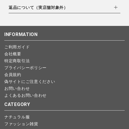
・amazonペイメント
ゆうパック：800円
・楽天ペイ
ご注文日当日から翌日のAM9:00までにご連絡頂いた場合はキャ
返品について（実店舗対象外）
北海道：1,400円
・PayPay
ンセルは可能です。
沖縄：1,400円
・NP後払い
ご注文商品の一部キャンセルは出来ませんので、ご注文を全てキ
返品期限：商品到着後7営業日以内（土日祝を除く）に連絡・ご
ゆうパケット全国一律：360円
ャンセルしていただいた後、ご希望の商品のみ再度ご注文お願い
返送いただいた場合のみ対応させていただきます。
INFORMATION
します。
こちら
よりご依頼ください。
予約商品など一部キャンセルが出来ない場合がございます。あら
ご利用ガイド
かじめご了承ください。
会社概要
特定商取引法
プライバシーポリシー
会員規約
偽サイトにご注意ください
お問い合わせ
よくあるお問い合わせ
CATEGORY
ナチュラル服
ファッション雑貨