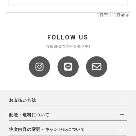
全ての商品
1
件中
1
-
1
件表示
CONTENTS
特集
FOLLOW US
ご利用ガイド
各種SNSで情報を発信中!
お問い合わせ
ショップリスト
お支払い方法
下記お支払い方法よりお選びいただけます。
配送・送料について
・クレジットカード（VISA,mastercard,JCB,AMERICAN
EXPRESS,Diners Club）
配達業者：日本郵便
注文内容の変更・キャンセルについて