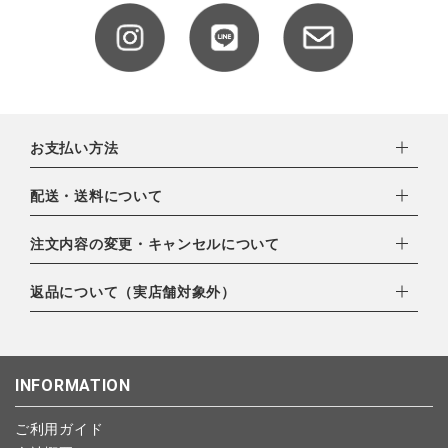
お支払い方法
下記お支払い方法よりお選びいただけます。
配送・送料について
・クレジットカード（VISA,mastercard,JCB,AMERICAN
EXPRESS,Diners Club）
配達業者：日本郵便
注文内容の変更・キャンセルについて
・amazonペイメント
ゆうパック：800円
・楽天ペイ
ご注文日当日から翌日のAM9:00までにご連絡頂いた場合はキャ
返品について（実店舗対象外）
北海道：1,400円
・PayPay
ンセルは可能です。
沖縄：1,400円
・NP後払い
ご注文商品の一部キャンセルは出来ませんので、ご注文を全てキ
返品期限：商品到着後7営業日以内（土日祝を除く）に連絡・ご
ゆうパケット全国一律：360円
ャンセルしていただいた後、ご希望の商品のみ再度ご注文お願い
返送いただいた場合のみ対応させていただきます。
INFORMATION
します。
こちら
よりご依頼ください。
予約商品など一部キャンセルが出来ない場合がございます。あら
ご利用ガイド
かじめご了承ください。