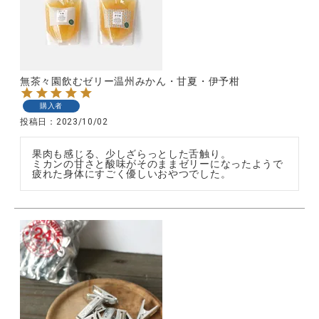
CATEGORY
無茶々園飲むゼリー温州みかん・甘夏・伊予柑
ナチュラル服
購入者
投稿日
2023/10/02
ファッション雑貨
果肉も感じる、少しざらっとした舌触り。

ミカンの甘さと酸味がそのままゼリーになったようで

疲れた身体にすごく優しいおやつでした。
生活雑貨
食品
ギフト
ブランド