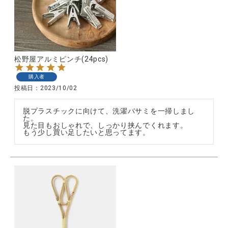
全ての商品
CONTENTS
特集
松野屋アルミピンチ(24pcs)
ご利用ガイド
購入者
投稿日
2023/10/02
お問い合わせ
脱プラスチックに向けて、洗濯バサミを一掃しまし
ショップリスト
た。

見た目もおしゃれで、しっかり挟んでくれます。

もう少し買い足したいと思ってます。