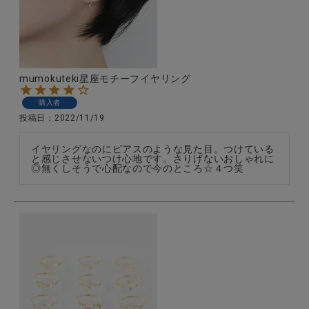
CATEGORY
mumokuteki星座モチーフイヤリング
ナチュラル服
購入者
投稿日
2022/11/19
ファッション雑貨
イヤリングなのにピアスのような見た目。つけている
と感じさせないつけ心地です。さりげないおしゃれに
◎無くしそうで心配なので今のところ☆４つ笑
生活雑貨
食品
ギフト
ブランド