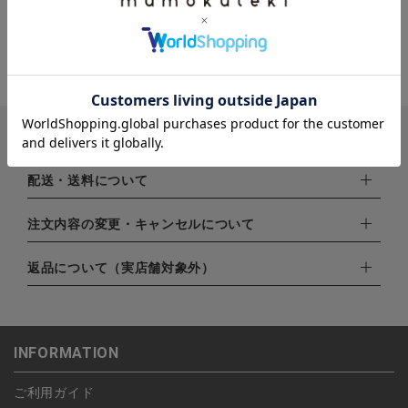
お支払い方法
下記お支払い方法よりお選びいただけます。
配送・送料について
・クレジットカード（VISA,mastercard,JCB,AMERICAN
EXPRESS,Diners Club）
配達業者：日本郵便
注文内容の変更・キャンセルについて
・amazonペイメント
ゆうパック：800円
・楽天ペイ
ご注文日当日から翌日のAM9:00までにご連絡頂いた場合はキャ
返品について（実店舗対象外）
北海道：1,400円
・PayPay
ンセルは可能です。
沖縄：1,400円
・NP後払い
ご注文商品の一部キャンセルは出来ませんので、ご注文を全てキ
返品期限：商品到着後7営業日以内（土日祝を除く）に連絡・ご
ゆうパケット全国一律：360円
ャンセルしていただいた後、ご希望の商品のみ再度ご注文お願い
返送いただいた場合のみ対応させていただきます。
INFORMATION
します。
こちら
よりご依頼ください。
予約商品など一部キャンセルが出来ない場合がございます。あら
ご利用ガイド
かじめご了承ください。