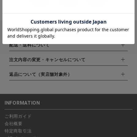
お支払い方法
下記お支払い方法よりお選びいただけます。
配送・送料について
・クレジットカード（VISA,mastercard,JCB,AMERICAN
EXPRESS,Diners Club）
配達業者：日本郵便
注文内容の変更・キャンセルについて
・amazonペイメント
ゆうパック：800円
・楽天ペイ
ご注文日当日から翌日のAM9:00までにご連絡頂いた場合はキャ
返品について（実店舗対象外）
北海道：1,400円
・PayPay
ンセルは可能です。
沖縄：1,400円
・NP後払い
ご注文商品の一部キャンセルは出来ませんので、ご注文を全てキ
返品期限：商品到着後7営業日以内（土日祝を除く）に連絡・ご
ゆうパケット全国一律：360円
ャンセルしていただいた後、ご希望の商品のみ再度ご注文お願い
返送いただいた場合のみ対応させていただきます。
INFORMATION
します。
こちら
よりご依頼ください。
予約商品など一部キャンセルが出来ない場合がございます。あら
ご利用ガイド
かじめご了承ください。
会社概要
特定商取引法