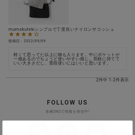
全ての商品
CONTENTS
mumokutekiシンプルで丁度良いナイロンサコッシュ
特集
投稿日
2022/09/09
ご利用ガイド
軽くて思ってた以上に物も入ります。中にポケットが
お問い合わせ
一個あるのでちょうど使いやすい感じ。気軽に持てて
いい大きさだし、普段使いにはいいと思います。
ショップリスト
2
件中
1
-
2
件表示
FOLLOW US
各種SNSで情報を発信中!