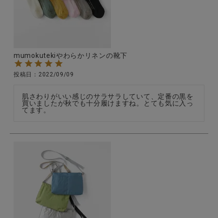
CATEGORY
mumokutekiやわらかリネンの靴下
ナチュラル服
投稿日
2022/09/09
ファッション雑貨
肌さわりがいい感じのサラサラしていて、定番の黒を
買いましたが秋でも十分履けますね。とても気に入っ
てます。
生活雑貨
食品
ギフト
ブランド