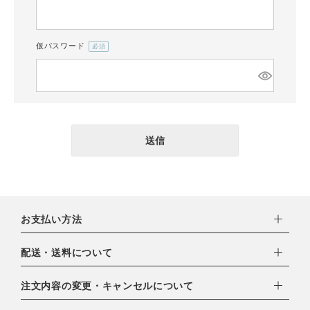
須)
仮パスワード
(必
CATEGORY
須)
ナチュラル服
ファッション雑貨
送信
生活雑貨
食品
お支払い方法
ギフト
下記お支払い方法よりお選びいただけます。
配送・送料について
・クレジットカード（VISA,mastercard,JCB,AMERICAN
EXPRESS,Diners Club）
配達業者：日本郵便
ブランド
注文内容の変更・キャンセルについて
・amazonペイメント
ゆうパック：800円