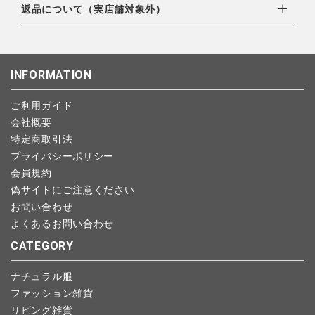
・楽天ペイ
ご注文日当日から翌日のAM9:00までにご連絡頂いた場合はキャ
返品について（実店舗対象外）
全ての商品
北海道：1,400円
・PayPay
ンセルは可能です。
沖縄：1,400円
・NP後払い
ご注文商品の一部キャンセルは出来ませんので、ご注文を全てキ
返品期限：商品到着後7営業日以内（土日祝を除く）に連絡・ご
CONTENTS
ゆうパケット全国一律：360円
ャンセルしていただいた後、ご希望の商品のみ再度ご注文お願い
返送いただいた場合のみ対応させていただきます。
INFORMATION
特集
します。
こちら
よりご依頼ください。
予約商品など一部キャンセルが出来ない場合がございます。あら
ご利用ガイド
ご利用ガイド
かじめご了承ください。
会社概要
お問い合わせ
特定商取引法
プライバシーポリシー
ショップリスト
会員規約
偽サイトにご注意ください
お問い合わせ
よくあるお問い合わせ
CATEGORY
ナチュラル服
ファッション雑貨
リビング雑貨