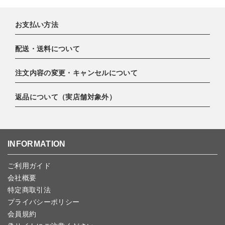
お支払い方法
配送・送料について
下記お支払い方法よりお選びいただけます。
・クレジットカード（VISA,mastercard,JCB,AMERICAN
注文内容の変更・キャンセルについて
EXPRESS,Diners Club）
配達業者：日本郵便
・amazonペイメント
ゆうパック 800円
返品について（実店舗対象外）
・PayPay
ご注文日当日から翌日のAM9:00までにご連絡頂いた場合はキャン
北海道：1,400円
・楽天ペイ
セルは可能です。
沖縄：1,400円
・NP後払い
ご注文商品の一部キャンセルは出来ませんので、ご注文を全てキャ
返品期限：商品到着後7営業日以内（土日祝を除く）に連絡・ご返
ゆうパケット全国一律：360円
ンセルしていただいた後、ご希望の商品のみ再度ご注文お願いしま
送いただいた場合のみ対応させていただきます。
INFORMATION
す。
こちら
よりご依頼ください。
予約商品など一部キャンセルが出来ない場合がございます。あらか
ご利用ガイド
じめご了承ください。
会社概要
特定商取引法
プライバシーポリシー
会員規約