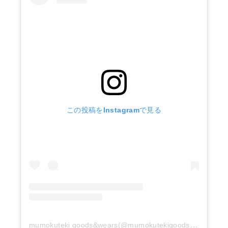
この投稿をInstagramで見る
mumokuteki goods&wears(@mumokutekigoods)がシェアした投稿