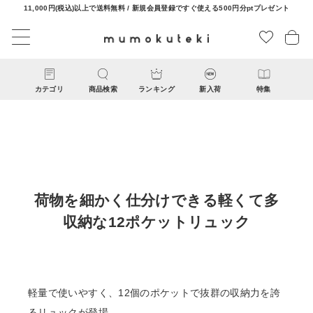
11,000円(税込)以上で送料無料 / 新規会員登録ですぐ使える500円分ptプレゼント
カテゴリ
商品検索
ランキング
新入荷
特集
荷物を細かく仕分けできる軽くて多
収納な12ポケットリュック
CATEGORY
ナチュラル服
軽量で使いやすく、12個のポケットで抜群の収納力を誇
ファッション雑貨
るリュックが登場。