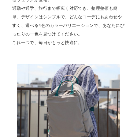
通勤や通学、旅行まで幅広く対応でき、整理整頓も簡
リビング雑貨
単。デザインはシンプルで、どんなコーデにもあわせや
すく、選べる4色のカラーバリエーションで、あなたにぴ
食品
ったりの一色を見つけてください。
ギフト
これ一つで、毎日がもっと快適に。
ブランド
全ての商品
CONTENTS
特集
ご利用ガイド
お問い合わせ