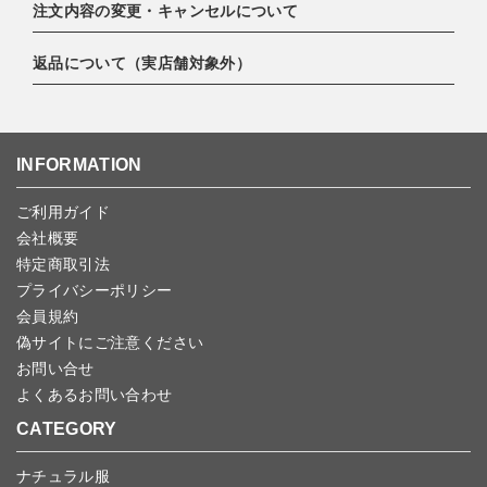
注文内容の変更・キャンセルについて
EXPRESS,Diners Club）
配達業者：日本郵便
・amazonペイメント
ゆうパック 800円
返品について（実店舗対象外）
・PayPay
ご注文日当日から翌日のAM9:00までにご連絡頂いた場合はキャン
北海道：1,400円
・楽天ペイ
セルは可能です。
沖縄：1,400円
・NP後払い
ご注文商品の一部キャンセルは出来ませんので、ご注文を全てキャ
返品期限：商品到着後7営業日以内（土日祝を除く）に連絡・ご返
ゆうパケット全国一律：360円
ンセルしていただいた後、ご希望の商品のみ再度ご注文お願いしま
送いただいた場合のみ対応させていただきます。
INFORMATION
す。
こちら
よりご依頼ください。
予約商品など一部キャンセルが出来ない場合がございます。あらか
ご利用ガイド
じめご了承ください。
会社概要
特定商取引法
プライバシーポリシー
会員規約
偽サイトにご注意ください
お問い合せ
よくあるお問い合わせ
CATEGORY
ナチュラル服