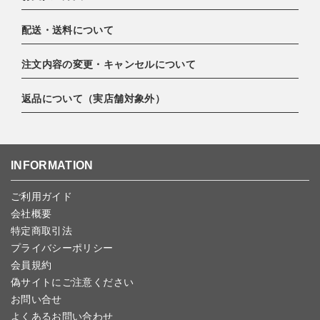
配送・送料について
下記お支払い方法よりお選びいただけます。
・クレジットカード（VISA,mastercard,JCB,AMERICAN
注文内容の変更・キャンセルについて
EXPRESS,Diners Club）
配達業者：日本郵便
・amazonペイメント
ゆうパック 800円
返品について（実店舗対象外）
・PayPay
ご注文日当日から翌日のAM9:00までにご連絡頂いた場合はキャン
北海道：1,400円
・楽天ペイ
セルは可能です。
沖縄：1,400円
・NP後払い
ご注文商品の一部キャンセルは出来ませんので、ご注文を全てキャ
返品期限：商品到着後7営業日以内（土日祝を除く）に連絡・ご返
ゆうパケット全国一律：360円
ンセルしていただいた後、ご希望の商品のみ再度ご注文お願いしま
送いただいた場合のみ対応させていただきます。
INFORMATION
す。
こちら
よりご依頼ください。
予約商品など一部キャンセルが出来ない場合がございます。あらか
ご利用ガイド
じめご了承ください。
会社概要
特定商取引法
プライバシーポリシー
会員規約
偽サイトにご注意ください
お問い合せ
よくあるお問い合わせ