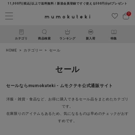
11,000円(税込)以上で送料無料 / 新規会員登録ですぐ使える500円分ptプレゼント
0
カテゴリ
商品検索
ランキング
新入荷
特集
HOME
カテゴリー
セール
セール
セールならmumokuteki - ムモクテキ公式通販サイト
ACCOUNT MENU
洋服・雑貨・食品など、お得に購入できるセール品をまとめたカテゴリ
ようこそ ゲスト 様
です。
在庫限りのアイテムもあるため、気になるものは早めのチェックがおす
すめです。
ログイン
新規会員登録