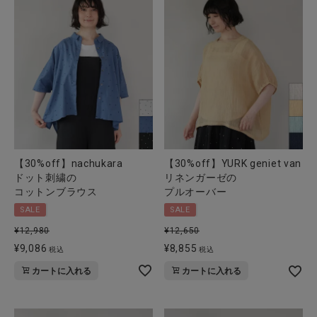
【30%off】nachukara
【30%off】YURK geniet van
ドット刺繍の
リネンガーゼの
コットンブラウス
プルオーバー
SALE
SALE
¥
12,980
¥
12,650
¥
9,086
¥
8,855
税込
税込
カートに入れる
カートに入れる