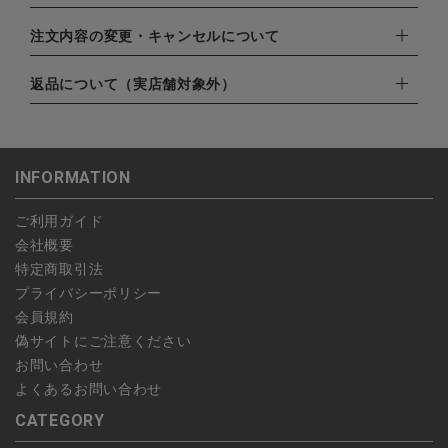
・クレジットカード（VISA,mastercard,JCB,AMERICAN
EXPRESS,Diners Club）
配達業者：日本郵便
注文内容の変更・キャンセルについて
・amazonペイメント
ゆうパック：800円
・楽天ペイ
ご注文日当日から翌日のAM9:00までにご連絡頂いた場合はキャ
返品について（実店舗対象外）
北海道：1,400円
・PayPay
ンセルは可能です。
沖縄：1,400円
・NP後払い
ご注文商品の一部キャンセルは出来ませんので、ご注文を全てキ
返品期限：商品到着後7営業日以内（土日祝を除く）に連絡・ご
ゆうパケット全国一律：360円
ャンセルしていただいた後、ご希望の商品のみ再度ご注文お願い
返送いただいた場合のみ対応させていただきます。
INFORMATION
します。
こちら
よりご依頼ください。
予約商品など一部キャンセルが出来ない場合がございます。あら
ご利用ガイド
かじめご了承ください。
会社概要
特定商取引法
プライバシーポリシー
会員規約
偽サイトにご注意ください
お問い合わせ
よくあるお問い合わせ
CATEGORY