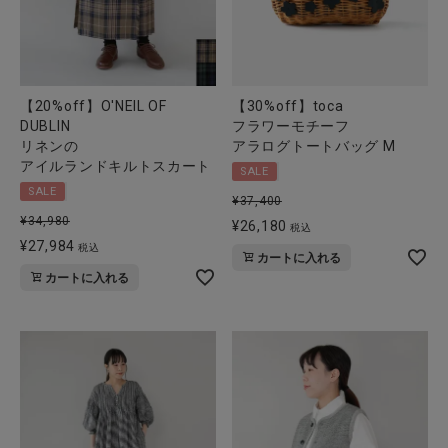
全ての商品
CONTENTS
【20%off】O'NEIL OF
【30%off】toca
特集
DUBLIN
フラワーモチーフ
ご利用ガイド
リネンの
アラログトートバッグ M
アイルランドキルトスカート
SALE
お問い合わせ
SALE
¥
37,400
¥
34,980
ショップリスト
¥
26,180
税込
¥
27,984
税込
カートに入れる
カートに入れる