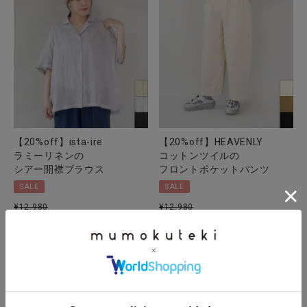
【20%off】ista-ire
【20%off】HEAVENLY
ラミーリネンの
コットンツイルの
シアー開襟ブラウス
フロントポケットパンツ
SALE
SALE
¥
12,980
¥
12,980
¥
10,384
¥
10,384
税込
税込
カートに入れる
カートに入れる