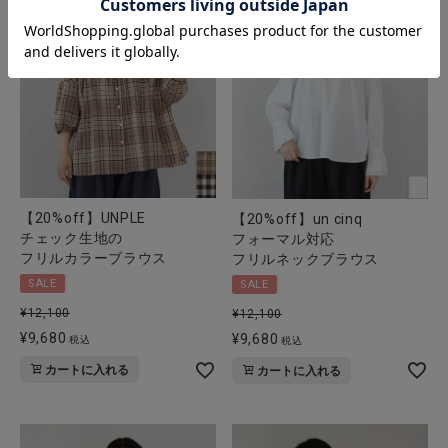
【20%off】UNPLE
【20%off】un cinq
チェック生地の
フォーマル対応
フリルカラーブラウス
フリルネックブラウス
SALE
SALE
¥
12,100
¥
12,100
¥
9,680
¥
9,680
税込
税込
カートに入れる
カートに入れる