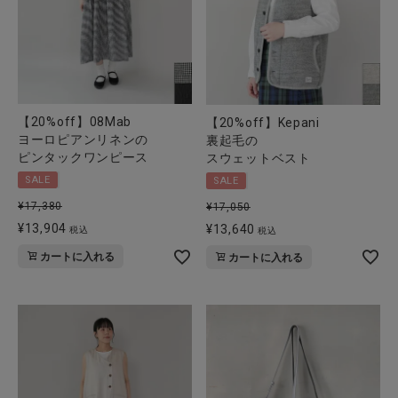
【20%off】08Mab
【20%off】Kepani
ヨーロピアンリネンの
裏起毛の
ピンタックワンピース
スウェットベスト
SALE
SALE
¥
17,380
¥
17,050
¥
13,904
¥
13,640
税込
税込
カートに入れる
カートに入れる