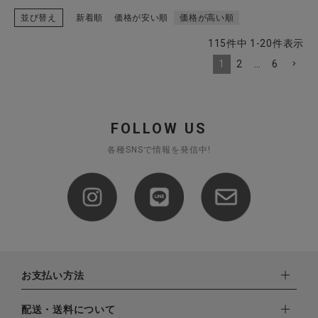
並び替え
新着順
価格が安い順
価格が高い順
115
件中
1
-
20
件表示
1
2
…
6
FOLLOW US
各種SNSで情報を発信中!
お支払い方法
下記お支払い方法よりお選びいただけます。
配送・送料について