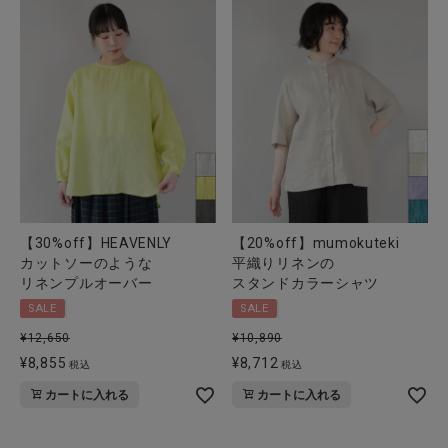
【30%off】HEAVENLY
【20%off】mumokuteki
カットソーのような
平織りリネンの
リネンプルオーバー
スタンドカラーシャツ
SALE
SALE
¥
12,650
¥
10,890
¥
8,855
¥
8,712
税込
税込
カートに入れる
カートに入れる