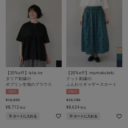
【20%off】ista-ire
【20%off】mumokuteki
ダリア刺繍の
ドット刺繍の
ポプリン生地のブラウス
ふんわりギャザースカート
SALE
SALE
¥
10,890
¥
10,780
¥
8,712
¥
8,624
税込
税込
カートに入れる
カートに入れる