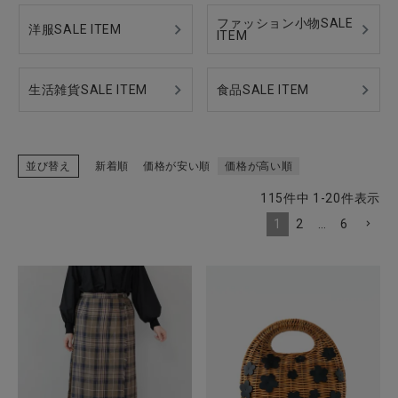
ファッション小物SALE
洋服SALE ITEM
ITEM
CATEGORY
生活雑貨SALE ITEM
食品SALE ITEM
ナチュラル服
並び替え
新着順
価格が安い順
価格が高い順
ファッション雑貨
115
件中
1
-
20
件表示
生活雑貨
1
2
…
6
食品
ギフト
ブランド