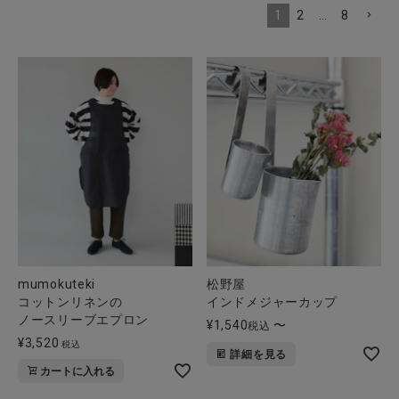
1
2
…
8
全ての商品
CONTENTS
特集
ご利用ガイド
お問い合わせ
ショップリスト
mumokuteki
松野屋
コットンリネンの
インドメジャーカップ
ノースリーブエプロン
¥
1,540
〜
税込
¥
3,520
税込
詳細を見る
カートに入れる