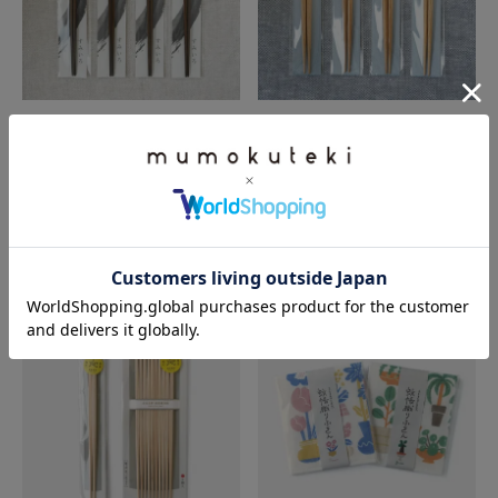
箸蔵まつかん
箸蔵まつかん
sumiiro
HASHIKURA
SEASON 01
¥
1,980
税込
¥
1,320
税込
カートに入れる
カートに入れる