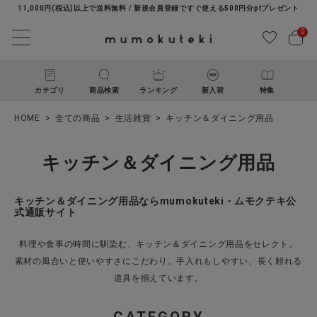
11,000円(税込)以上で送料無料 / 新規会員登録ですぐ使える500円分ptプレゼント
0
カテゴリ
商品検索
ランキング
新入荷
特集
HOME
全ての商品
生活雑貨
キッチン＆ダイニング用品
キッチン＆ダイニング用品
キッチン＆ダイニング用品ならmumokuteki - ムモクテキ公
式通販サイト
ACCOUNT MENU
料理や食事の時間に馴染む、キッチン＆ダイニング用品をセレクト。
ようこそ ゲスト 様
素材の風合いと使いやすさにこだわり、手入れもしやすい、長く頼れる
道具を揃えています。
ログイン
新規会員登録