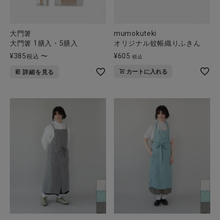
大門箸
mumokuteki
大門箸 1膳入・5膳入
オリジナル蚊帳織りふきん
¥
385
〜
¥
605
税込
税込
カートに入れる
詳細を見る