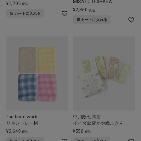
MISATO OGIHARA
¥
1,705
税込
¥
2,860
税込
カートに入れる
カートに入れる
fog linen work
中川政七商店
リネントレーM
イイダ傘店かや織ふきん
¥
2,640
¥
550
税込
税込