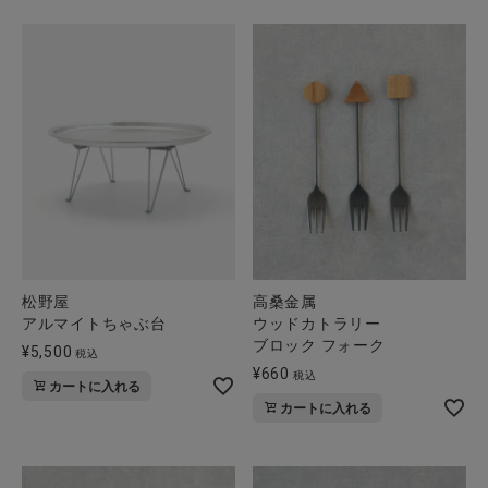
松野屋
高桑金属
アルマイトちゃぶ台
ウッドカトラリー
ブロック フォーク
¥
5,500
税込
¥
660
税込
カートに入れる
カートに入れる