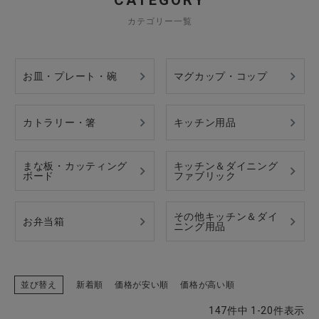
CATEGORY
カテゴリー一覧
CATEGORY
お皿・プレート・碗
マグカップ・コップ
ナチュラル服
カトラリー・箸
キッチン用品
ファッション雑貨
まな板・カッティング
キッチン＆ダイニング
ボード
ファブリック
生活雑貨
食品
その他キッチン＆ダイ
お弁当箱
ニング用品
ギフト
並び替え
新着順
価格が安い順
価格が高い順
ブランド
147
件中
1
-
20
件表示