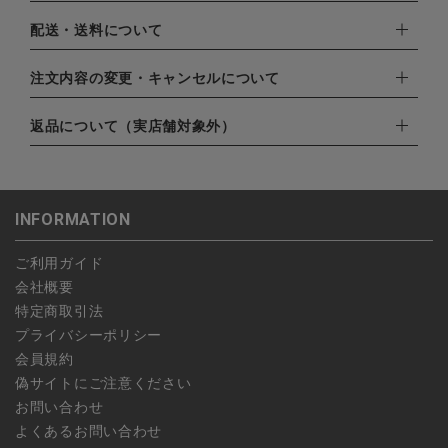
下記お支払い方法よりお選びいただけます。
配送・送料について
・クレジットカード（VISA,mastercard,JCB,AMERICAN
EXPRESS,Diners Club）
配達業者：日本郵便
注文内容の変更・キャンセルについて
・amazonペイメント
ゆうパック：800円
・楽天ペイ
ご注文日当日から翌日のAM9:00までにご連絡頂いた場合はキャ
返品について（実店舗対象外）
北海道：1,400円
・PayPay
ンセルは可能です。
沖縄：1,400円
・NP後払い
ご注文商品の一部キャンセルは出来ませんので、ご注文を全てキ
返品期限：商品到着後7営業日以内（土日祝を除く）に連絡・ご
ゆうパケット全国一律：360円
ャンセルしていただいた後、ご希望の商品のみ再度ご注文お願い
返送いただいた場合のみ対応させていただきます。
INFORMATION
します。
こちら
よりご依頼ください。
予約商品など一部キャンセルが出来ない場合がございます。あら
ご利用ガイド
かじめご了承ください。
会社概要
特定商取引法
プライバシーポリシー
会員規約
偽サイトにご注意ください
お問い合わせ
よくあるお問い合わせ