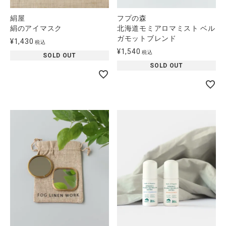
絹屋
フプの森
絹のアイマスク
北海道モミアロマミスト ベル
ガモットブレンド
¥
1,430
税込
¥
1,540
税込
SOLD OUT
SOLD OUT