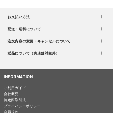
お支払い方法
下記お支払い方法よりお選びいただけます。
配送・送料について
・クレジットカード（VISA,mastercard,JCB,AMERICAN
EXPRESS,Diners Club）
配達業者：日本郵便
注文内容の変更・キャンセルについて
・amazonペイメント
ゆうパック：800円
・楽天ペイ
ご注文日当日から翌日のAM9:00までにご連絡頂いた場合はキャ
返品について（実店舗対象外）
北海道：1,400円
・PayPay
ンセルは可能です。
沖縄：1,400円
・NP後払い
ご注文商品の一部キャンセルは出来ませんので、ご注文を全てキ
返品期限：商品到着後7営業日以内（土日祝を除く）に連絡・ご
ゆうパケット全国一律：360円
ャンセルしていただいた後、ご希望の商品のみ再度ご注文お願い
返送いただいた場合のみ対応させていただきます。
INFORMATION
します。
こちら
よりご依頼ください。
予約商品など一部キャンセルが出来ない場合がございます。あら
ご利用ガイド
かじめご了承ください。
会社概要
特定商取引法
プライバシーポリシー
会員規約