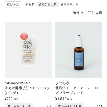
並び替え
新着順
価格が安い順
価格が高い順
20
件中
1
-
20
件表示
CATEGORY
ナチュラル服
ファッション雑貨
生活雑貨
食品
minnade miraio
フプの森
ギフト
米ぬか酵素洗顔クレンジング
北海道モミアロマミスト ロー
(パウチ)
ズマリーブレンド
ブランド
¥
220
¥
1,540
税込
税込
カートに入れる
カートに入れる