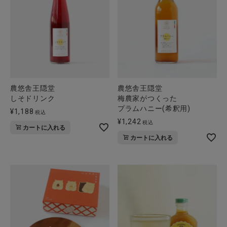
全ての商品
CONTENTS
特集
ご利用ガイド
農悠舎王隠堂
農悠舎王隠堂
お問い合わせ
しそドリンク
梅農家がつくった
プラムハニー(希釈用)
¥
1,188
ショップリスト
税込
¥
1,242
税込
カートに入れる
カートに入れる