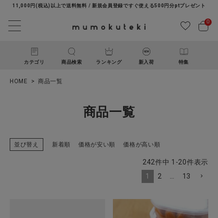
11,000円(税込)以上で送料無料 / 新規会員登録ですぐ使える500円分ptプレゼント
0
カテゴリ
商品検索
ランキング
新入荷
特集
HOME
商品一覧
商品一覧
並び替え
新着順
価格が安い順
価格が高い順
ACCOUNT MENU
242
件中
1
-
20
件表示
ようこそ ゲスト 様
1
2
…
13
ログイン
新規会員登録