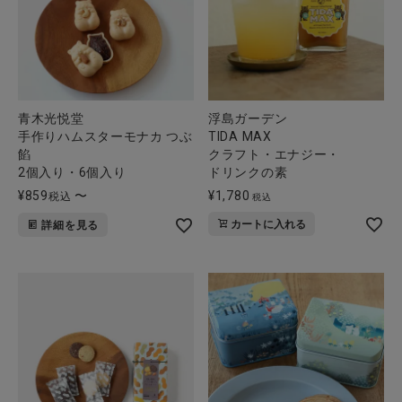
青木光悦堂
浮島ガーデン
手作りハムスターモナカ つぶ
TIDA MAX
餡
クラフト・エナジー・
2個入り・6個入り
ドリンクの素
¥
859
〜
¥
1,780
税込
税込
カートに入れる
詳細を見る