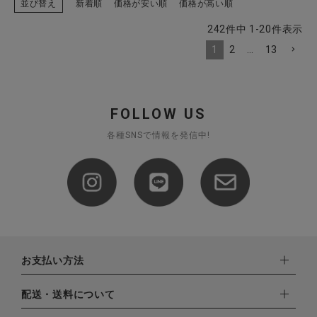
並び替え
新着順
価格が安い順
価格が高い順
242
件中
1
-
20
件表示
1
2
…
13
FOLLOW US
各種SNSで情報を発信中!
お支払い方法
下記お支払い方法よりお選びいただけます。
配送・送料について
・クレジットカード（VISA,mastercard,JCB,AMERICAN