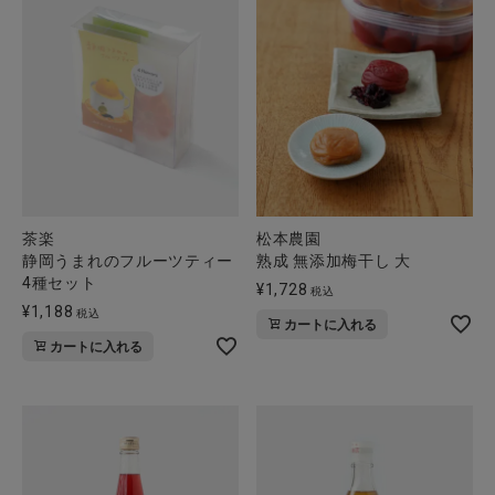
CATEGORY
ナチュラル服
ファッション雑貨
茶楽
松本農園
静岡うまれのフルーツティー
熟成 無添加梅干し 大
生活雑貨
4種セット
¥
1,728
税込
¥
1,188
税込
カートに入れる
食品
カートに入れる
ギフト
ブランド