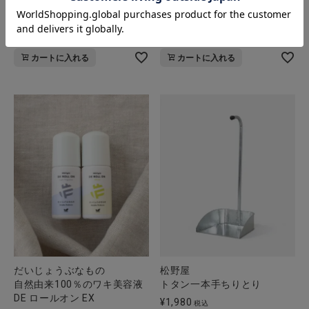
クールミントボディスプレー
アウトドアボディスプレー
100ml
100ml
¥
1,760
¥
1,870
税込
税込
カートに入れる
カートに入れる
松野屋
だいじょうぶなもの
トタン一本手ちりとり
自然由来100％のワキ美容液
DE ロールオン EX
¥
1,980
税込