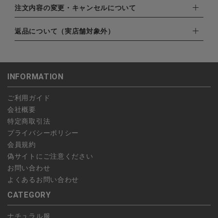
EXPRESS,Diners Club）
配達業者：日本郵便
注文内容の変更・キャンセルについて
・amazonペイメント
ゆうパック：800円
・楽天ペイ
ご注文日当日から翌日のAM9:00までにご連絡頂いた場合はキャ
返品について（実店舗対象外）
北海道：1,400円
・PayPay
ンセルは可能です。
沖縄：1,400円
・NP後払い
ご注文商品の一部キャンセルは出来ませんので、ご注文を全てキ
返品期限：商品到着後7営業日以内（土日祝を除く）に連絡・ご
ゆうパケット全国一律：360円
ャンセルしていただいた後、ご希望の商品のみ再度ご注文お願い
返送いただいた場合のみ対応させていただきます。
INFORMATION
します。
こちら
よりご依頼ください。
予約商品など一部キャンセルが出来ない場合がございます。あら
ご利用ガイド
かじめご了承ください。
会社概要
特定商取引法
プライバシーポリシー
会員規約
偽サイトにご注意ください
お問い合わせ
よくあるお問い合わせ
CATEGORY
ナチュラル服