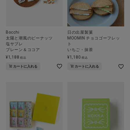
Bocchi
日の出屋製菓
太陽と潮風のピーナッツ
MOOMIN チョコゴーフレッ
塩サブレ
ト
プレーン＆ココア
いちご・抹茶
¥
1,188
¥
1,180
税込
税込
カートに入れる
カートに入れる