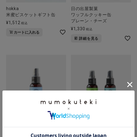
hokka
日の出屋製菓
米蜜ビスケットギフト缶
ワッフルクッキー缶
プレーン・チーズ
¥
1,512
税込
¥
1,330
税込
カートに入れる
詳細を見る
PERFECT POTION
PERFECT POTION