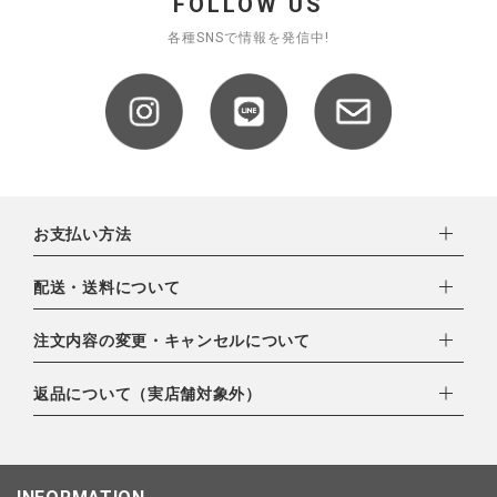
FOLLOW US
全ての商品
各種SNSで情報を発信中!
CONTENTS
特集
ご利用ガイド
お問い合わせ
お支払い方法
ショップリスト
下記お支払い方法よりお選びいただけます。
配送・送料について
・クレジットカード（VISA,mastercard,JCB,AMERICAN
EXPRESS,Diners Club）
配達業者：日本郵便
注文内容の変更・キャンセルについて
・amazonペイメント
ゆうパック：800円
・楽天ペイ
ご注文日当日から翌日のAM9:00までにご連絡頂いた場合はキャ
返品について（実店舗対象外）
北海道：1,400円
・PayPay
ンセルは可能です。
沖縄：1,400円
・NP後払い
ご注文商品の一部キャンセルは出来ませんので、ご注文を全てキ
返品期限：商品到着後7営業日以内（土日祝を除く）に連絡・ご
ゆうパケット全国一律：360円
ャンセルしていただいた後、ご希望の商品のみ再度ご注文お願い
返送いただいた場合のみ対応させていただきます。