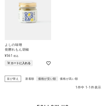
CATEGORY
ナチュラル服
よしの味噌
ファッション雑貨
発酵れもん胡椒
¥
561
税込
生活雑貨
カートに入れる
食品
並び替え
新着順
価格が安い順
価格が高い順
ギフト
1
件中
1
-
1
件表示
ブランド