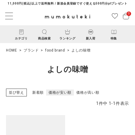
11,000円(税込)以上で送料無料 / 新規会員登録ですぐ使える500円分ptプレゼント
0
カテゴリ
商品検索
ランキング
新入荷
特集
HOME
ブランド
food brand
よしの味噌
よしの味噌
並び替え
新着順
価格が安い順
価格が高い順
ACCOUNT MENU
1
件中
1
-
1
件表示
ようこそ ゲスト 様
ログイン
新規会員登録