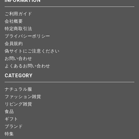
INFORMATION
します。
こちら
よりご依頼ください。
予約商品など一部キャンセルが出来ない場合がございます。あら
ご利用ガイド
かじめご了承ください。
会社概要
特定商取引法
プライバシーポリシー
会員規約
偽サイトにご注意ください
お問い合わせ
よくあるお問い合わせ
CATEGORY
ナチュラル服
ファッション雑貨
リビング雑貨
食品
ギフト
ブランド
特集