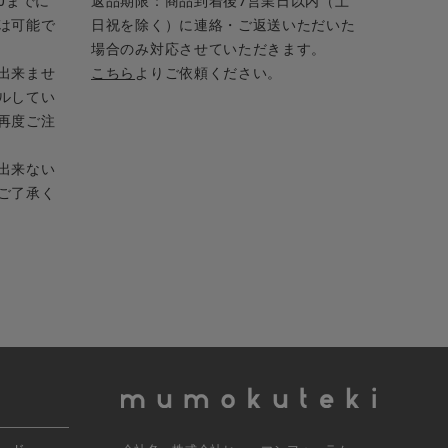
0までに
返品期限：商品到着後7営業日以内（土
は可能で
日祝を除く）に連絡・ご返送いただいた
場合のみ対応させていただきます。
出来ませ
こちら
よりご依頼ください。
ルしてい
再度ご注
出来ない
ご了承く