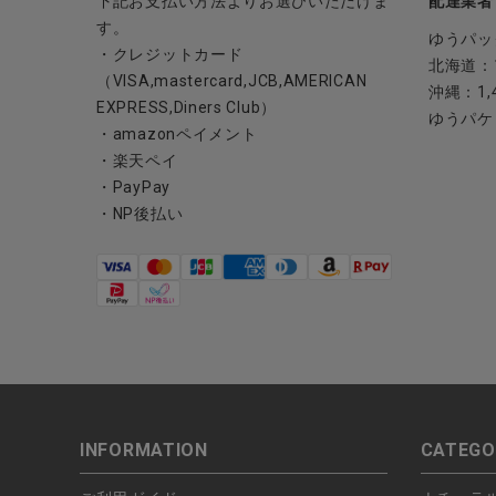
下記お支払い方法よりお選びいただけま
配達業者
ブランド
す。
ゆうパッ
・クレジットカード
全ての商品
北海道：1
（VISA,mastercard,JCB,AMERICAN
沖縄：1,
EXPRESS,Diners Club）
CONTENTS
ゆうパケ
・amazonペイメント
特集
・楽天ペイ
・PayPay
ご利用ガイド
・NP後払い
お問い合わせ
ショップリスト
INFORMATION
CATEGO