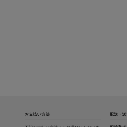
CATEGORY
ナチュラル服
ファッション雑貨
生活雑貨
食品
ギフト
お支払い方法
配送・送