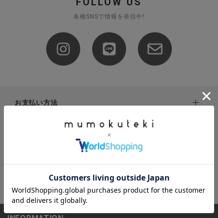
FOLLOW US
全ての商品
各種SNSで情報を発信中!
CONTENTS
特集
ご利用ガイド
お問い合わせ
お支払い方法
ショップリスト
下記お支払い方法よりお選びいただけます。
配送・送料について
・クレジットカード（VISA,mastercard,JCB,AMERICAN
EXPRESS,Diners Club）
配達業者：日本郵便
注文内容の変更・キャンセルについて
・amazonペイメント
ゆうパック：800円
・楽天ペイ
ご注文日当日から翌日のAM9:00までにご連絡頂いた場合はキャ
返品について（実店舗対象外）
北海道：1,400円
・PayPay
ンセルは可能です。
沖縄：1,400円
・NP後払い
ご注文商品の一部キャンセルは出来ませんので、ご注文を全てキ
返品期限：商品到着後7営業日以内（土日祝を除く）に連絡・ご
ゆうパケット全国一律：360円
ャンセルしていただいた後、ご希望の商品のみ再度ご注文お願い
返送いただいた場合のみ対応させていただきます。