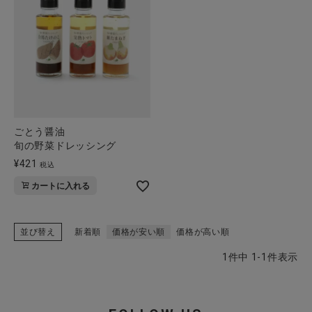
CATEGORY
ナチュラル服
ごとう醤油
ファッション雑貨
旬の野菜ドレッシング
¥
421
税込
生活雑貨
カートに入れる
食品
並び替え
新着順
価格が安い順
価格が高い順
ギフト
1
件中
1
-
1
件表示
ブランド