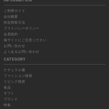
INFORMATION
します。
こちら
よりご依頼ください。
予約商品など一部キャンセルが出来ない場合がございます。あら
ご利用ガイド
かじめご了承ください。
会社概要
特定商取引法
プライバシーポリシー
会員規約
偽サイトにご注意ください
お問い合わせ
よくあるお問い合わせ
CATEGORY
ナチュラル服
ファッション雑貨
リビング雑貨
食品
ギフト
ブランド
特集