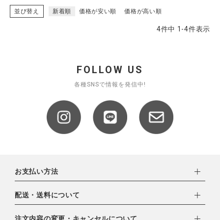
並び替え
新着順
価格が安い順
価格が高い順
4
件中
1
-
4
件表示
FOLLOW US
各種SNSで情報を発信中!
お支払い方法
下記お支払い方法よりお選びいただけます。
配送・送料について
・クレジットカード（VISA,mastercard,JCB,AMERICAN
EXPRESS,Diners Club）
配達業者：日本郵便
注文内容の変更・キャンセルについて