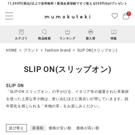
11,000円(税込)以上で送料無料 / 新規会員登録ですぐ使える500円分ptプレゼント
0
カテゴリ
商品検索
ランキング
新入荷
特集
HOME
ブランド
fashion brand
SLIP ON(スリップオン)
SLIP ON(スリップオン)
SLIP ON
「SLIP-ON スリップオン」の手がける、イタリア等の厳選された革素材
ACCOUNT MENU
を使った上質な革小物は、使い込むほどに風合いが増していきます。経
ようこそ ゲスト 様
年変化を感じられる「本物の革」をお楽しみください。
ログイン
新規会員登録
並び替え
新着順
価格が安い順
価格が高い順