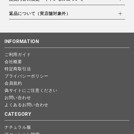
・amazonペイメント
ゆうパック：800円
・楽天ペイ
ご注文日当日から翌日のAM9:00までにご連絡頂いた場合はキャ
返品について（実店舗対象外）
北海道：1,400円
・PayPay
ンセルは可能です。
沖縄：1,400円
・NP後払い
ご注文商品の一部キャンセルは出来ませんので、ご注文を全てキ
返品期限：商品到着後7営業日以内（土日祝を除く）に連絡・ご
ゆうパケット全国一律：360円
ャンセルしていただいた後、ご希望の商品のみ再度ご注文お願い
返送いただいた場合のみ対応させていただきます。
INFORMATION
します。
こちら
よりご依頼ください。
予約商品など一部キャンセルが出来ない場合がございます。あら
ご利用ガイド
かじめご了承ください。
会社概要
特定商取引法
プライバシーポリシー
会員規約
偽サイトにご注意ください
お問い合わせ
よくあるお問い合わせ
CATEGORY
ナチュラル服