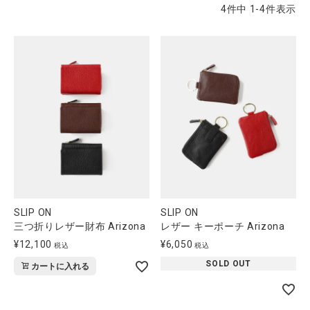
4
件中
1
-
4
件表示
CATEGORY
ナチュラル服
ファッション雑貨
生活雑貨
食品
SLIP ON
SLIP ON
三つ折りレザー財布 Arizona
レザー キーポーチ Arizona
¥
12,100
¥
6,050
税込
税込
ギフト
SOLD OUT
カートに入れる
ブランド