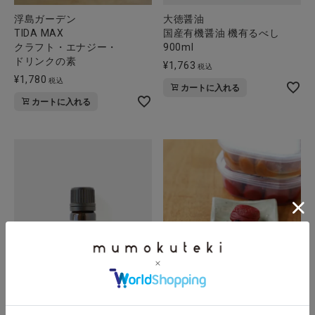
浮島ガーデン
大徳醤油
TIDA MAX
国産有機醤油 機有るべし
クラフト・エナジー・
900ml
ドリンクの素
¥
1,763
税込
¥
1,780
税込
カートに入れる
カートに入れる