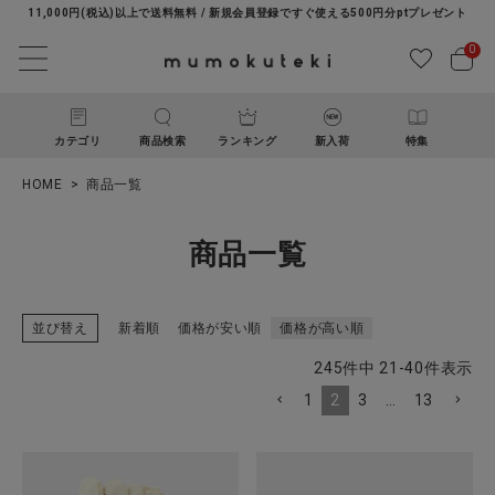
11,000円(税込)以上で送料無料 / 新規会員登録ですぐ使える500円分ptプレゼント
0
カテゴリ
商品検索
ランキング
新入荷
特集
HOME
商品一覧
商品一覧
並び替え
新着順
価格が安い順
価格が高い順
ACCOUNT MENU
245
件中
21
-
40
件表示
ようこそ ゲスト 様
1
2
3
…
13
ログイン
新規会員登録