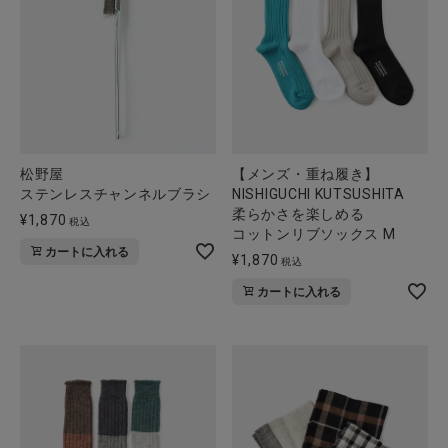
全ての商品
CONTENTS
特集
ご利用ガイド
松野屋
【メンズ・重ね履き】
お問い合わせ
ステンレスチャンネルブラシ
NISHIGUCHI KUTSUSHITA
柔らかさを楽しめる
¥
1,870
ショップリスト
税込
コットンリブソックス M
カートに入れる
¥
1,870
税込
カートに入れる