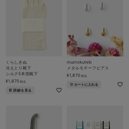
CATEGORY
ナチュラル服
ファッション雑貨
くらしきぬ
mumokuteki
冷えとり靴下
メタルモチーフピアス
生活雑貨
シルク5本指靴下
¥
1,870
税込
¥
1,870
税込
カートに入れる
食品
詳細を見る
ギフト
ブランド