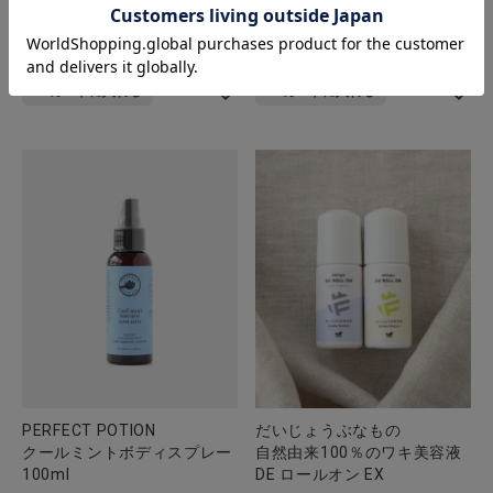
松田商店
松本農園
奈良の香り ブレンド精油 5ml
熟成 無添加梅干し 大
¥
1,779
¥
1,728
税込
税込
カートに入れる
カートに入れる
PERFECT POTION
だいじょうぶなもの
クールミントボディスプレー
自然由来100％のワキ美容液
100ml
DE ロールオン EX