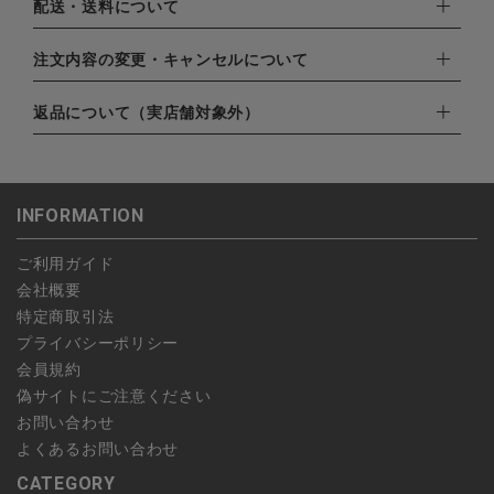
下記お支払い方法よりお選びいただけます。
配送・送料について
・クレジットカード（VISA,mastercard,JCB,AMERICAN
EXPRESS,Diners Club）
配達業者：日本郵便
注文内容の変更・キャンセルについて
・amazonペイメント
ゆうパック：800円
・楽天ペイ
ご注文日当日から翌日のAM9:00までにご連絡頂いた場合はキャ
返品について（実店舗対象外）
北海道：1,400円
・PayPay
ンセルは可能です。
沖縄：1,400円
・NP後払い
ご注文商品の一部キャンセルは出来ませんので、ご注文を全てキ
返品期限：商品到着後7営業日以内（土日祝を除く）に連絡・ご
ゆうパケット全国一律：360円
ャンセルしていただいた後、ご希望の商品のみ再度ご注文お願い
返送いただいた場合のみ対応させていただきます。
INFORMATION
します。
こちら
よりご依頼ください。
予約商品など一部キャンセルが出来ない場合がございます。あら
ご利用ガイド
かじめご了承ください。
会社概要
特定商取引法
プライバシーポリシー
会員規約
偽サイトにご注意ください
お問い合わせ
よくあるお問い合わせ
CATEGORY