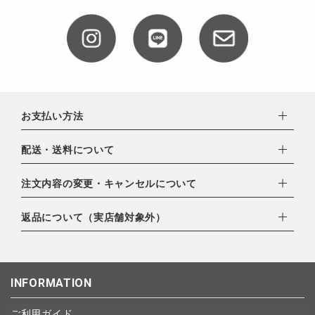
CATEGORY
ナチュラル服
お支払い方法
ファッション雑貨
下記お支払い方法よりお選びいただけます。
配送・送料について
・クレジットカード（VISA,mastercard,JCB,AMERICAN
生活雑貨
EXPRESS,Diners Club）
配達業者：日本郵便
注文内容の変更・キャンセルについて
・amazonペイメント
ゆうパック：800円
食品
・楽天ペイ
ご注文日当日から翌日のAM9:00までにご連絡頂いた場合はキャ
返品について（実店舗対象外）
北海道：1,400円
・PayPay
ンセルは可能です。
沖縄：1,400円
・NP後払い
ご注文商品の一部キャンセルは出来ませんので、ご注文を全てキ
返品期限：商品到着後7営業日以内（土日祝を除く）に連絡・ご
ギフト
ゆうパケット全国一律：360円
ャンセルしていただいた後、ご希望の商品のみ再度ご注文お願い
返送いただいた場合のみ対応させていただきます。
INFORMATION
します。
こちら
よりご依頼ください。
ブランド
予約商品など一部キャンセルが出来ない場合がございます。あら
ご利用ガイド