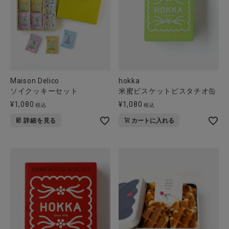
全ての商品
CONTENTS
特集
ご利用ガイド
Maison Delico
hokka
ソイクッキーセット
米蜜ビスケットピスタチオ缶
お問い合わせ
¥
1,080
¥
1,080
税込
税込
ショップリスト
詳細を見る
カートに入れる