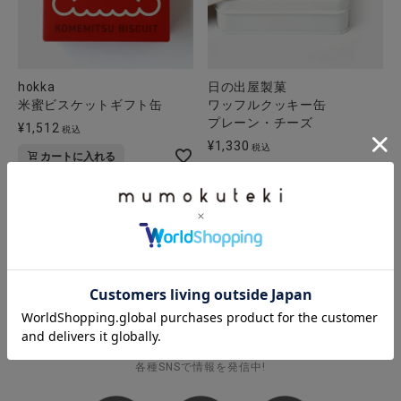
hokka
日の出屋製菓
米蜜ビスケットギフト缶
ワッフルクッキー缶
プレーン・チーズ
¥
1,512
税込
¥
1,330
税込
カートに入れる
詳細を見る
並び替え
新着順
価格が安い順
価格が高い順
6
件中
1
-
6
件表示
FOLLOW US
各種SNSで情報を発信中!