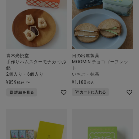
CATEGORY
ナチュラル服
青木光悦堂
日の出屋製菓
ファッション雑貨
手作りハムスターモナカ つぶ
MOOMIN チョコゴーフレッ
餡
ト
2個入り・6個入り
いちご・抹茶
生活雑貨
¥
859
〜
¥
1,180
税込
税込
カートに入れる
詳細を見る
食品
ギフト
ブランド