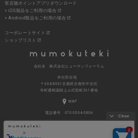
実店舗ポイントアプリダウンロード
> iOS製品をご利用の場合
> Android製品をご利用の場合
コーポレートサイト
ショップリスト
会社名 株式会社ヒューマンフォーラム
本社所在地
〒604-8061京都府京都市中京区
寺町通蛸薬師上ル式部町261番地
MAP
電話番号 070-5504-0806
営業時間 11:00～17:30（土日休業）