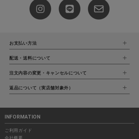
お支払い方法
下記お支払い方法よりお選びいただけます。
配送・送料について
・クレジットカード（VISA,mastercard,JCB,AMERICAN
EXPRESS,Diners Club）
配達業者：日本郵便
注文内容の変更・キャンセルについて
・amazonペイメント
ゆうパック：800円
・楽天ペイ
ご注文日当日から翌日のAM9:00までにご連絡頂いた場合はキャ
返品について（実店舗対象外）
北海道：1,400円
・PayPay
ンセルは可能です。
沖縄：1,400円
・NP後払い
ご注文商品の一部キャンセルは出来ませんので、ご注文を全てキ
返品期限：商品到着後7営業日以内（土日祝を除く）に連絡・ご
ゆうパケット全国一律：360円
ャンセルしていただいた後、ご希望の商品のみ再度ご注文お願い
返送いただいた場合のみ対応させていただきます。
INFORMATION
します。
こちら
よりご依頼ください。
予約商品など一部キャンセルが出来ない場合がございます。あら
ご利用ガイド
かじめご了承ください。
会社概要