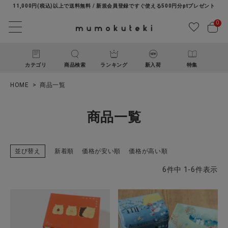
11,000円(税込)以上で送料無料 / 新規会員登録ですぐ使える500円分ptプレゼント
0
カテゴリ
商品検索
ランキング
新入荷
特集
HOME
商品一覧
商品一覧
並び替え
新着順
価格が安い順
価格が高い順
ACCOUNT MENU
6
件中
1
-
6
件表示
ようこそ ゲスト 様
ログイン
新規会員登録