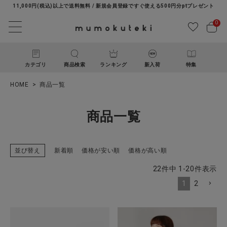
11,000円(税込)以上で送料無料 / 新規会員登録ですぐ使える500円分ptプレゼント
0
カテゴリ
商品検索
ランキング
新入荷
特集
HOME
商品一覧
商品一覧
並び替え
新着順
価格が安い順
価格が高い順
ACCOUNT MENU
22
件中
1
-
20
件表示
ようこそ ゲスト 様
1
2
ログイン
新規会員登録