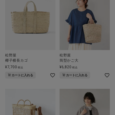
CATEGORY
ナチュラル服
ファッション雑貨
松野屋
松野屋
椰子横長カゴ
筒型かご大
生活雑貨
¥
7,700
¥
6,820
税込
税込
カートに入れる
カートに入れる
食品
ギフト
ブランド