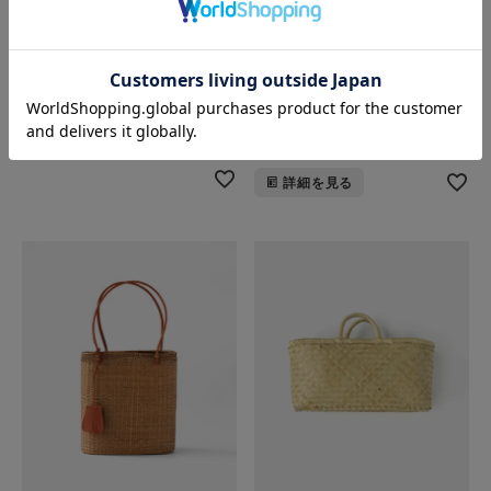
松野屋
松野屋
ラフィアかぎ編みバッグ
ラフィアクロッシェバッグ
楕円底階段柄
小・大
¥
11,330
¥
7,920
〜
税込
税込
SOLD OUT
SOLD OUT
詳細を見る