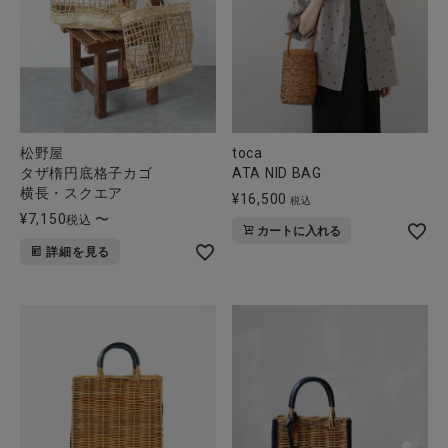
全ての商品
CONTENTS
特集
ご利用ガイド
松野屋
toca
タザ楕円底格子カゴ
ATA NID BAG
お問い合わせ
横長・スクエア
¥
16,500
税込
¥
7,150
〜
税込
ショップリスト
カートに入れる
詳細を見る