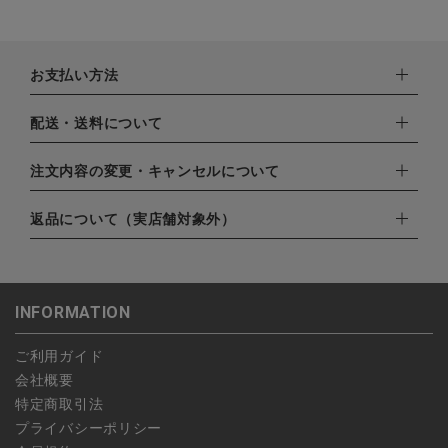
お支払い方法
下記お支払い方法よりお選びいただけます。
配送・送料について
・クレジットカード（VISA,mastercard,JCB,AMERICAN
EXPRESS,Diners Club）
配達業者：日本郵便
注文内容の変更・キャンセルについて
・amazonペイメント
ゆうパック：800円
・楽天ペイ
ご注文日当日から翌日のAM9:00までにご連絡頂いた場合はキャ
返品について（実店舗対象外）
北海道：1,400円
・PayPay
ンセルは可能です。
沖縄：1,400円
・NP後払い
ご注文商品の一部キャンセルは出来ませんので、ご注文を全てキ
返品期限：商品到着後7営業日以内（土日祝を除く）に連絡・ご
ゆうパケット全国一律：360円
ャンセルしていただいた後、ご希望の商品のみ再度ご注文お願い
返送いただいた場合のみ対応させていただきます。
INFORMATION
します。
こちら
よりご依頼ください。
予約商品など一部キャンセルが出来ない場合がございます。あら
ご利用ガイド
かじめご了承ください。
会社概要
特定商取引法
プライバシーポリシー