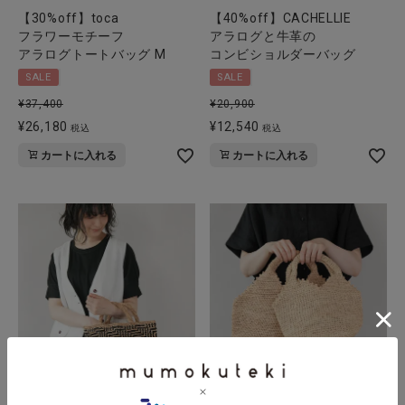
【30%off】toca
【40%off】CACHELLIE
フラワーモチーフ
アラログと牛革の
アラログトートバッグ M
コンビショルダーバッグ
SALE
SALE
¥
37,400
¥
20,900
¥
26,180
¥
12,540
税込
税込
カートに入れる
カートに入れる