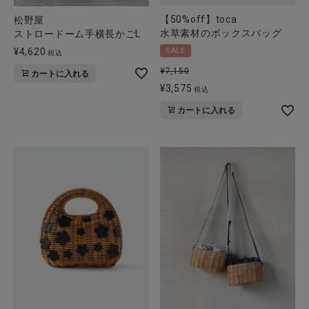
【50%off】toca
松野屋
水草素材のボックスバッグ
ストロードーム手横長かごL
¥
4,620
SALE
税込
¥
7,150
カートに入れる
¥
3,575
税込
カートに入れる