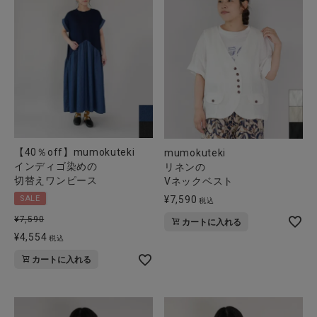
CATEGORY
ナチュラル服
ファッション雑貨
【40％off】mumokuteki
mumokuteki
インディゴ染めの
リネンの
生活雑貨
切替えワンピース
Vネックベスト
¥
7,590
SALE
税込
食品
¥
7,590
カートに入れる
¥
4,554
税込
ギフト
カートに入れる
ブランド