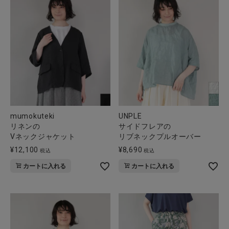
全ての商品
CONTENTS
特集
ご利用ガイド
お問い合わせ
ショップリスト
UNPLE
mumokuteki
サイドフレアの
リネンの
リブネックプルオーバー
Vネックジャケット
¥
8,690
¥
12,100
税込
税込
カートに入れる
カートに入れる