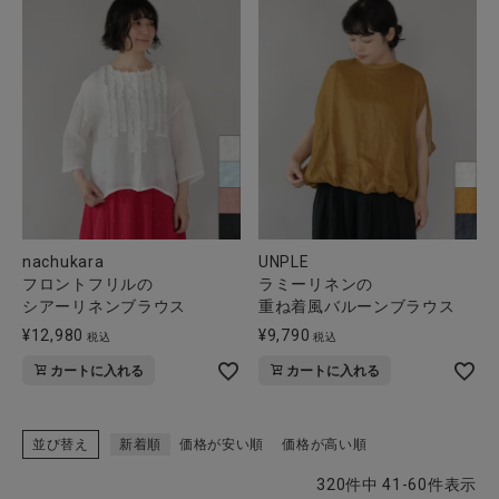
nachukara
UNPLE
フロントフリルの
ラミーリネンの
シアーリネンブラウス
重ね着風バルーンブラウス
¥
12,980
¥
9,790
税込
税込
カートに入れる
カートに入れる
並び替え
新着順
価格が安い順
価格が高い順
320
件中
41
-
60
件表示