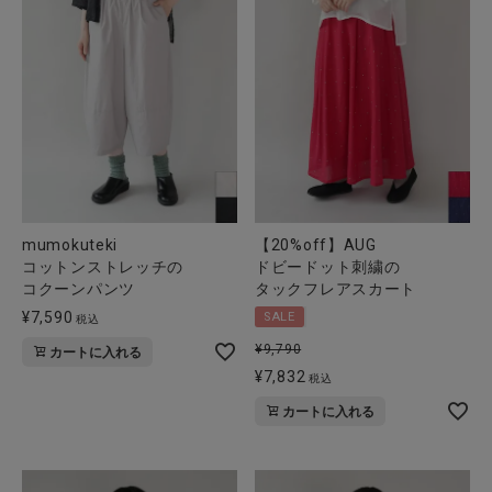
mumokuteki
【20%off】AUG
コットンストレッチの
ドビードット刺繍の
コクーンパンツ
タックフレアスカート
¥
7,590
SALE
税込
¥
9,790
カートに入れる
¥
7,832
税込
カートに入れる