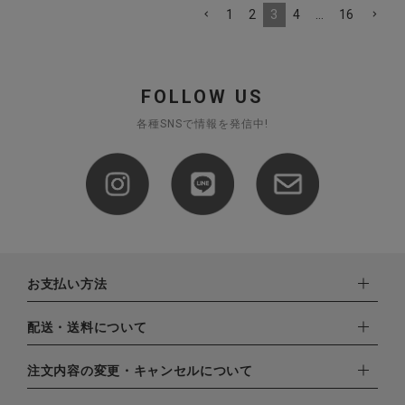
1
2
3
4
…
16
FOLLOW US
各種SNSで情報を発信中!
お支払い方法
下記お支払い方法よりお選びいただけます。
配送・送料について
・クレジットカード（VISA,mastercard,JCB,AMERICAN
EXPRESS,Diners Club）
配達業者：日本郵便
注文内容の変更・キャンセルについて
・amazonペイメント
ゆうパック：800円