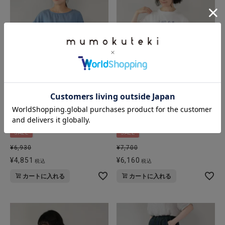
【30%off】mumokuteki
【20%off】ista-ire
コットンシャンブレーの
暮らしの小物
2WAYギャザープルオーバー
イラストTシャツ
SALE
SALE
¥
6,930
¥
7,700
¥
4,851
¥
6,160
税込
税込
カートに入れる
カートに入れる