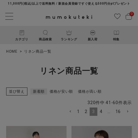
11,000円(税込)以上で送料無料 / 新規会員登録ですぐ使える500円分ptプレゼント
0
カテゴリ
商品検索
ランキング
新入荷
特集
HOME
リネン商品一覧
リネン商品一覧
並び替え
新着順
価格が安い順
価格が高い順
ACCOUNT MENU
320
件中
41
-
60
件表示
ようこそ ゲスト 様
1
2
3
4
…
16
ログイン
新規会員登録