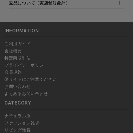
・楽天ペイ
ご注文日当日から翌日のAM9:00までにご連絡頂いた場合はキャ
返品について（実店舗対象外）
北海道：1,400円
・PayPay
ンセルは可能です。
沖縄：1,400円
・NP後払い
ご注文商品の一部キャンセルは出来ませんので、ご注文を全てキ
返品期限：商品到着後7営業日以内（土日祝を除く）に連絡・ご
ゆうパケット全国一律：360円
ャンセルしていただいた後、ご希望の商品のみ再度ご注文お願い
返送いただいた場合のみ対応させていただきます。
INFORMATION
します。
こちら
よりご依頼ください。
予約商品など一部キャンセルが出来ない場合がございます。あら
ご利用ガイド
かじめご了承ください。
会社概要
特定商取引法
プライバシーポリシー
会員規約
偽サイトにご注意ください
お問い合わせ
よくあるお問い合わせ
CATEGORY
ナチュラル服
ファッション雑貨
リビング雑貨