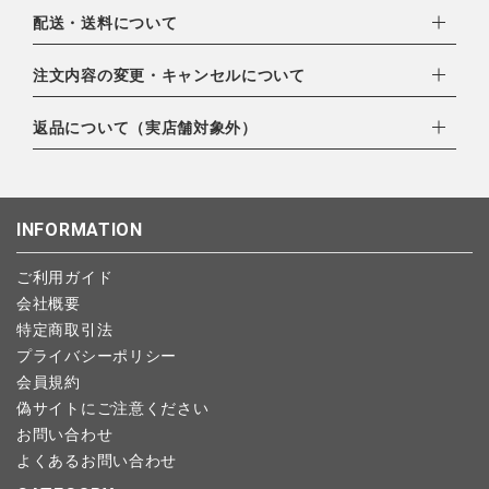
下記お支払い方法よりお選びいただけます。
配送・送料について
・クレジットカード（VISA,mastercard,JCB,AMERICAN
EXPRESS,Diners Club）
配達業者：日本郵便
注文内容の変更・キャンセルについて
・amazonペイメント
ゆうパック：800円
・楽天ペイ
ご注文日当日から翌日のAM9:00までにご連絡頂いた場合はキャ
返品について（実店舗対象外）
北海道：1,400円
・PayPay
ンセルは可能です。
沖縄：1,400円
・NP後払い
ご注文商品の一部キャンセルは出来ませんので、ご注文を全てキ
返品期限：商品到着後7営業日以内（土日祝を除く）に連絡・ご
ゆうパケット全国一律：360円
ャンセルしていただいた後、ご希望の商品のみ再度ご注文お願い
返送いただいた場合のみ対応させていただきます。
INFORMATION
します。
こちら
よりご依頼ください。
予約商品など一部キャンセルが出来ない場合がございます。あら
ご利用ガイド
かじめご了承ください。
会社概要
特定商取引法
プライバシーポリシー
会員規約
偽サイトにご注意ください
お問い合わせ
よくあるお問い合わせ