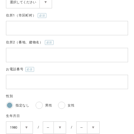
須)
全ての商品
住所1（市区町村）
CONTENTS
(必
須)
特集
住所2（番地、建物名）
ご利用ガイド
(必
須)
お問い合わせ
ショップリスト
お電話番号
(必
須)
性別
指定なし
男性
女性
生年月日