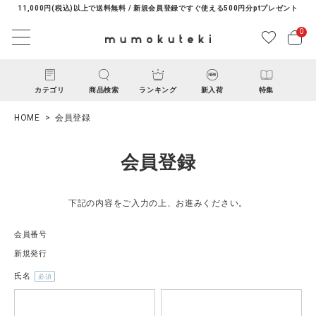
11,000円(税込)以上で送料無料 / 新規会員登録ですぐ使える500円分ptプレゼント
0
カテゴリ
商品検索
ランキング
新入荷
特集
HOME
会員登録
会員登録
下記の内容をご入力の上、お進みください。
ACCOUNT MENU
会員番号
ようこそ ゲスト 様
新規発行
氏名
(必
ログイン
新規会員登録
須)