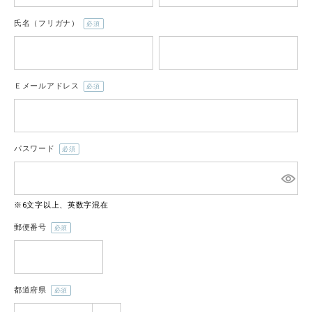
氏名（フリガナ）
(必
須)
CATEGORY
Ｅメールアドレス
ナチュラル服
(必
須)
ファッション雑貨
パスワード
(必
須)
生活雑貨
※6文字以上、英数字混在
食品
郵便番号
(必
ギフト
須)
ブランド
都道府県
(必