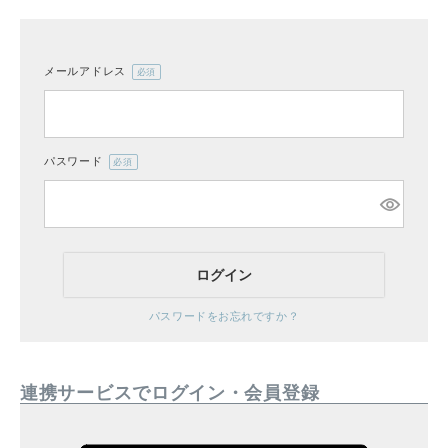
メールアドレス
(必
CATEGORY
須)
ナチュラル服
パスワード
(必
ファッション雑貨
須)
生活雑貨
ログイン
食品
パスワードをお忘れですか？
ギフト
連携サービスでログイン・会員登録
ブランド