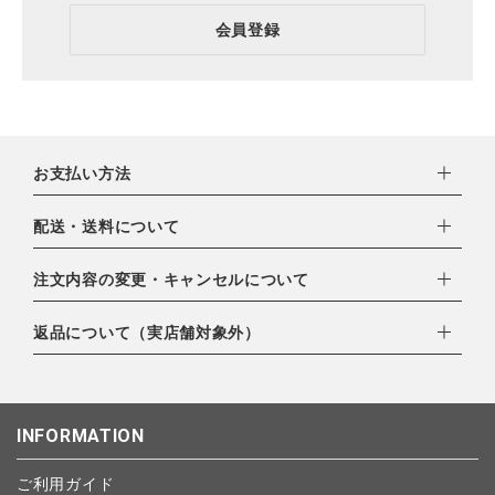
会員登録
お支払い方法
下記お支払い方法よりお選びいただけます。
配送・送料について
・クレジットカード（VISA,mastercard,JCB,AMERICAN
EXPRESS,Diners Club）
配達業者：日本郵便
注文内容の変更・キャンセルについて
・amazonペイメント
ゆうパック：800円
・楽天ペイ
ご注文日当日から翌日のAM9:00までにご連絡頂いた場合はキャ
返品について（実店舗対象外）
北海道：1,400円
・PayPay
ンセルは可能です。
沖縄：1,400円
・NP後払い
ご注文商品の一部キャンセルは出来ませんので、ご注文を全てキ
返品期限：商品到着後7営業日以内（土日祝を除く）に連絡・ご
ゆうパケット全国一律：360円
ャンセルしていただいた後、ご希望の商品のみ再度ご注文お願い
返送いただいた場合のみ対応させていただきます。
INFORMATION
します。
こちら
よりご依頼ください。
予約商品など一部キャンセルが出来ない場合がございます。あら
ご利用ガイド
かじめご了承ください。