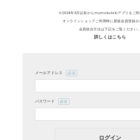
※2024年3月以前からmumokutekiアプリを
オンラインショップご利用時に新規会員登録が
会員統合方法は下記をご覧ください
詳しくはこちら
CATEGORY
ナチュラル服
ファッション雑貨
メールアドレス
(必
須)
生活雑貨
パスワード
食品
(必
須)
ギフト
ログイン