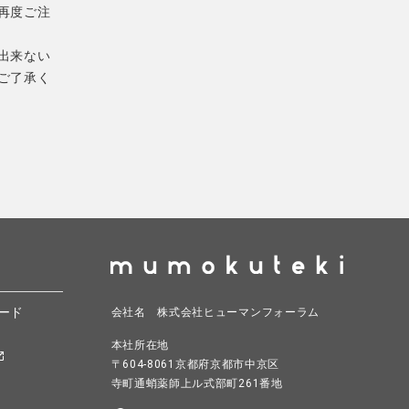
再度ご注
出来ない
ご了承く
ード
会社名 株式会社ヒューマンフォーラム
本社所在地
〒604-8061京都府京都市中京区
寺町通蛸薬師上ル式部町261番地