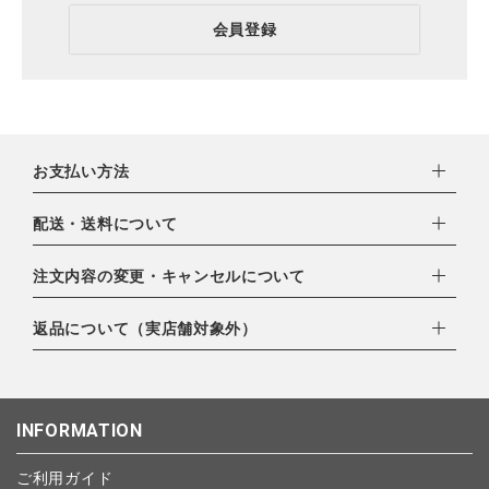
会員登録
お支払い方法
下記お支払い方法よりお選びいただけます。
配送・送料について
・クレジットカード（VISA,mastercard,JCB,AMERICAN
EXPRESS,Diners Club）
配達業者：日本郵便
注文内容の変更・キャンセルについて
・amazonペイメント
ゆうパック：800円
・楽天ペイ
ご注文日当日から翌日のAM9:00までにご連絡頂いた場合はキャ
返品について（実店舗対象外）
北海道：1,400円
・PayPay
ンセルは可能です。
沖縄：1,400円
・NP後払い
ご注文商品の一部キャンセルは出来ませんので、ご注文を全てキ
返品期限：商品到着後7営業日以内（土日祝を除く）に連絡・ご
ゆうパケット全国一律：360円
ャンセルしていただいた後、ご希望の商品のみ再度ご注文お願い
返送いただいた場合のみ対応させていただきます。
INFORMATION
します。
こちら
よりご依頼ください。
予約商品など一部キャンセルが出来ない場合がございます。あら
ご利用ガイド
かじめご了承ください。