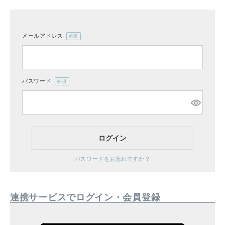
メールアドレス
(必
CATEGORY
須)
ナチュラル服
パスワード
(必
ファッション雑貨
須)
生活雑貨
ログイン
食品
パスワードをお忘れですか？
ギフト
連携サービスでログイン・会員登録
ブランド