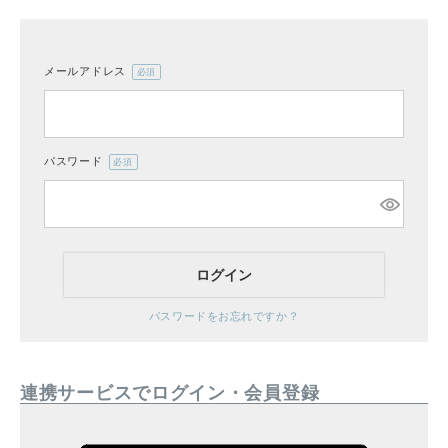
メールアドレス
(必
CATEGORY
須)
ナチュラル服
パスワード
(必
ファッション雑貨
須)
生活雑貨
ログイン
食品
パスワードをお忘れですか？
ギフト
連携サービスでログイン・会員登録
ブランド