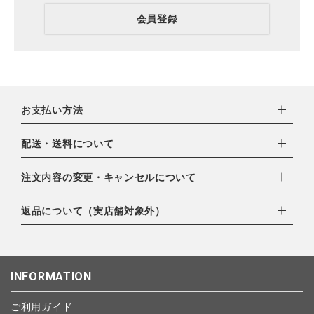
会員登録
お支払い方法
下記お支払い方法よりお選びいただけます。
配送・送料について
・クレジットカード（VISA,mastercard,JCB,AMERICAN
EXPRESS,Diners Club）
配達業者：日本郵便
注文内容の変更・キャンセルについて
・amazonペイメント
ゆうパック：800円
・楽天ペイ
ご注文日当日から翌日のAM9:00までにご連絡頂いた場合はキャ
返品について（実店舗対象外）
北海道：1,400円
・PayPay
ンセルは可能です。
沖縄：1,400円
・NP後払い
ご注文商品の一部キャンセルは出来ませんので、ご注文を全てキ
返品期限：商品到着後7営業日以内（土日祝を除く）に連絡・ご
ゆうパケット全国一律：360円
ャンセルしていただいた後、ご希望の商品のみ再度ご注文お願い
返送いただいた場合のみ対応させていただきます。
INFORMATION
します。
こちら
よりご依頼ください。
予約商品など一部キャンセルが出来ない場合がございます。あら
ご利用ガイド
かじめご了承ください。