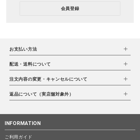
会員登録
お支払い方法
下記お支払い方法よりお選びいただけます。
配送・送料について
・クレジットカード（VISA,mastercard,JCB,AMERICAN
EXPRESS,Diners Club）
配達業者：日本郵便
注文内容の変更・キャンセルについて
・amazonペイメント
ゆうパック：800円
・楽天ペイ
ご注文日当日から翌日のAM9:00までにご連絡頂いた場合はキャ
返品について（実店舗対象外）
北海道：1,400円
・PayPay
ンセルは可能です。
沖縄：1,400円
・NP後払い
ご注文商品の一部キャンセルは出来ませんので、ご注文を全てキ
返品期限：商品到着後7営業日以内（土日祝を除く）に連絡・ご
ゆうパケット全国一律：360円
ャンセルしていただいた後、ご希望の商品のみ再度ご注文お願い
返送いただいた場合のみ対応させていただきます。
INFORMATION
します。
こちら
よりご依頼ください。
予約商品など一部キャンセルが出来ない場合がございます。あら
ご利用ガイド
かじめご了承ください。