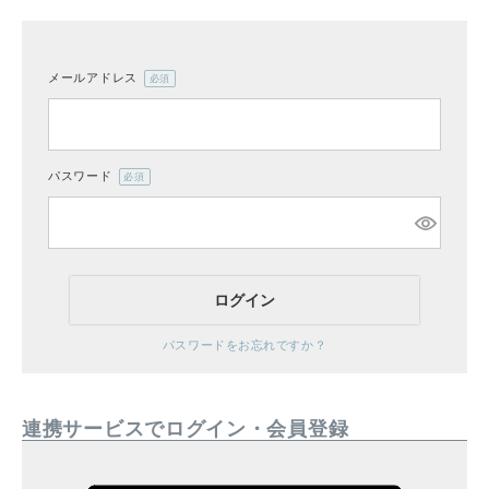
メールアドレス
(必
CATEGORY
須)
ナチュラル服
パスワード
(必
ファッション雑貨
須)
生活雑貨
ログイン
食品
パスワードをお忘れですか？
ギフト
連携サービスでログイン・会員登録
ブランド