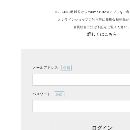
※2024年3月以前からmumokutekiアプリを
オンラインショップご利用時に新規会員登録が
会員統合方法は下記をご覧ください
詳しくはこちら
CATEGORY
ナチュラル服
ファッション雑貨
メールアドレス
(必
須)
生活雑貨
パスワード
食品
(必
須)
ギフト
ログイン