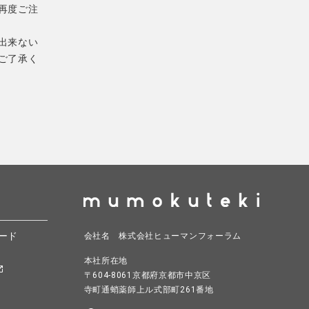
再度ご注
出来ない
ご了承く
ード
会社名 株式会社ヒューマンフォーラム
本社所在地
〒604-8061京都府京都市中京区
寺町通蛸薬師上ル式部町261番地