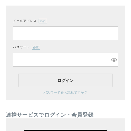
メールアドレス
(必
CATEGORY
須)
ナチュラル服
パスワード
(必
ファッション雑貨
須)
生活雑貨
ログイン
食品
パスワードをお忘れですか？
ギフト
連携サービスでログイン・会員登録
ブランド