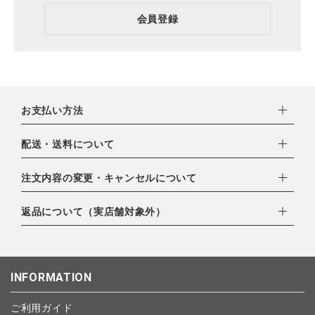
会員登録
お支払い方法
下記お支払い方法よりお選びいただけます。
配送・送料について
・クレジットカード（VISA,mastercard,JCB,AMERICAN
EXPRESS,Diners Club）
配達業者：日本郵便
注文内容の変更・キャンセルについて
・amazonペイメント
ゆうパック：800円
・楽天ペイ
ご注文日当日から翌日のAM9:00までにご連絡頂いた場合はキャ
返品について（実店舗対象外）
北海道：1,400円
・PayPay
ンセルは可能です。
沖縄：1,400円
・NP後払い
ご注文商品の一部キャンセルは出来ませんので、ご注文を全てキ
返品期限：商品到着後7営業日以内（土日祝を除く）に連絡・ご
ゆうパケット全国一律：360円
ャンセルしていただいた後、ご希望の商品のみ再度ご注文お願い
返送いただいた場合のみ対応させていただきます。
INFORMATION
します。
こちら
よりご依頼ください。
予約商品など一部キャンセルが出来ない場合がございます。あら
ご利用ガイド
かじめご了承ください。